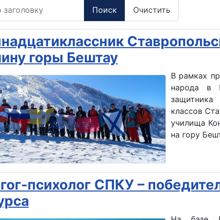
заголовку
Поиск
Очистить
надцатиклассник Ставропольс
ину горы Бештау
В рамках п
народа в 
защитника 
классов Ста
училища Ко
на гору Беш
гог-психолог СПКУ – победите
урса
На базе К