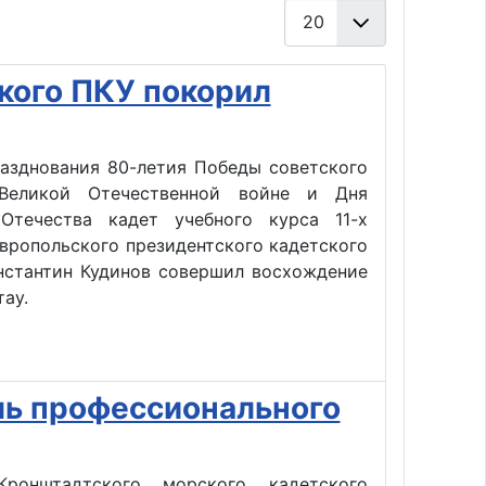
Кол-во строк:
кого ПКУ покорил
разднования 80-летия Победы советского
Великой Отечественной войне и Дня
Отечества кадет учебного курса 11-х
вропольского президентского кадетского
нстантин Кудинов совершил восхождение
тау.
ль профессионального
ронштадтского морского кадетского