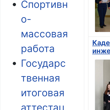
Спортивн
о-
массовая
Каде
работа
инже
Государс
твенная
итоговая
аттестац