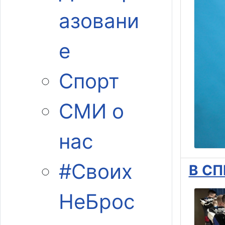
азовани
е
Спорт
СМИ о
нас
#Своих
В СП
НеБрос