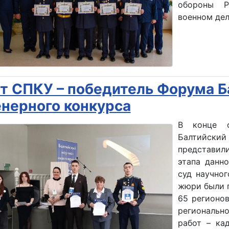
обороны Р
военном дел
т СПКУ – победитель Форума Б
нерного конкурса
В конце ф
Балтийский
представил
этапа данн
суд научног
жюри были 
65 регионо
региональн
работ – ка