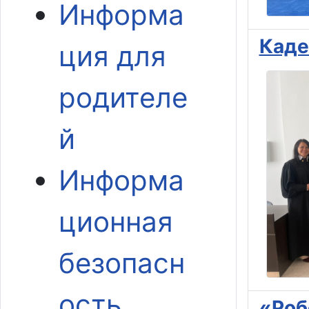
Информа
Каде
ция для
родителе
й
Информа
ционная
безопасн
ость
«Роб