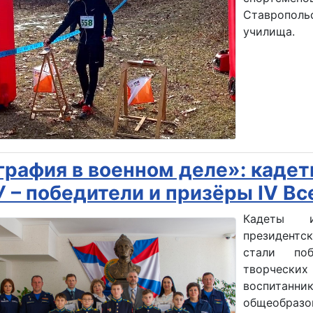
Ставропол
училища.
графия в военном деле»: кадет
 – победители и призёры IV Вс
Кадеты и
президентск
стали по
творческ
воспитанн
общеобраз