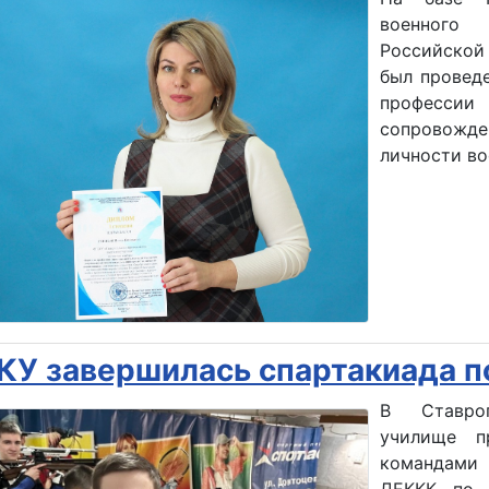
военного
Российской
был провед
профессии 
сопровожде
личности во
КУ завершилась спартакиада п
В Ставроп
училище п
командами