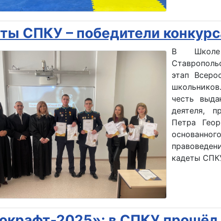
ты СПКУ – победители конкурс
В Школе 
Ставрополь
этап Всеро
школьников
честь выда
деятеля, п
Петра Геор
основанного
правоведен
кадеты СПК
окрафт-2025»: в СПКУ прошёл