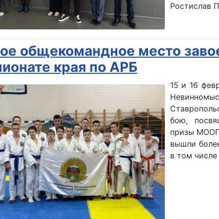
Ростислав 
ое общекомандное место заво
ионате края по АРБ
15 и 16 фев
Невинномы
Ставрополь
бою, посв
призы МООП
вышли более
в том числе