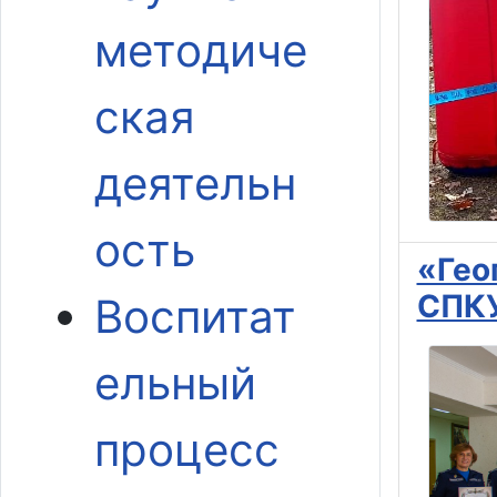
методиче
ская
деятельн
ость
«Гео
СПКУ
Воспитат
ельный
процесс