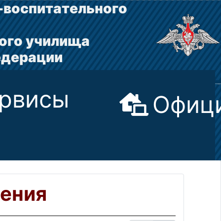
-воспитательного
ого училища
едерации
рвисы
Офици
ения