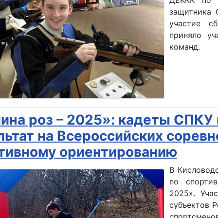
ДЕККК по 
защитника 
участие с
приняло уч
команд.
ина роз – 2025»: кадеты СПКУ
льтат на Всероссийских соревн
тивному ориентированию
В Кисловод
по спорти
2025». Уча
субъектов Р
спортсме