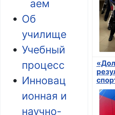
аем
Об
училище
Учебный
процесс
«Дол
резу
Инновац
спор
ионная и
научно-