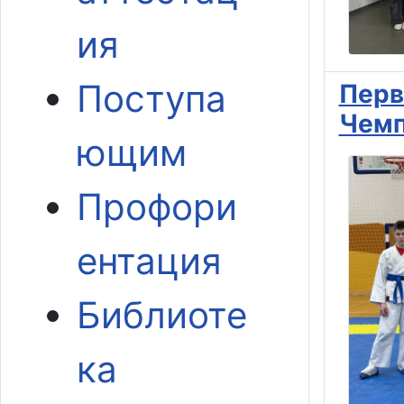
ия
Поступа
Перв
Чемп
ющим
Профори
ентация
Библиоте
ка