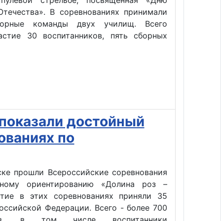
пулевой стрельбе, посвященная «Дню
Отечества». В соревнованиях принимали
борные команды двух училищ. Всего
астие 30 воспитанников, пять сборных
 показали достойный
ованиях по
ске прошли Всероссийские соревнования
вному ориентированию «Долина роз –
стие в этих соревнованиях приняли 35
оссийской Федерации. Всего - более 700
нов, в том числе воспитанники