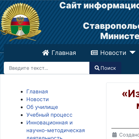
Сайт информацио
Ставрополь
Министе
Главная
Новости
Поиск
Поиск
Type 2 or more characters for results.
«Из
Главная
Новости
Об училище
Учебный процесс
Инновационная и
научно-методическая
Создано
деятельность