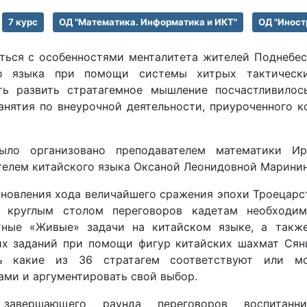
7 курс
ОД "Математика. Информатика и ИКТ"
ОД "Иност
ться с особенностями менталитета жителей Поднебес
го языка при помощи системы хитрых тактическ
ть развить стратагемное мышление посчастливилос
занятия по внеурочной деятельности, приуроченного 
было организовано преподавателем математики И
телем китайского языка Оксаной Леонидовной Марини
ановления хода величайшего сражения эпохи Троецарс
 круглым столом переговоров кадетам необходим
тные «Живые» задачи на китайском языке, а такж
их заданий при помощи фигур китайских шахмат Сян
ть какие из 36 стратагем соответствуют или м
ами и аргументировать свой выбор.
авершающего раунда переговоров воспитанни