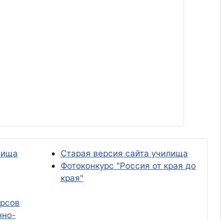
лища
Старая версия сайта училища
Фотоконкурс "Россия от края до
края"
урсов
нно-