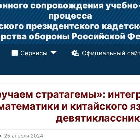
нного сопровождения учебно
процесса
ского президентского кадетск
рства обороны Российской Ф
Сервисы
Официальный сай
учаем стратагемы»: интег
математики и китайского я
девятиклассник
: 25 апреля 2024