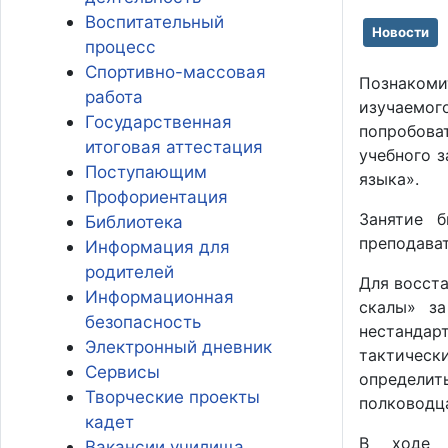
Воспитательный
Новости
процесс
Спортивно-массовая
Познакоми
работа
изучаемо
Государственная
попробова
итоговая аттестация
учебного 
Поступающим
языка».
Профориентация
Занятие 
Библиотека
преподава
Информация для
родителей
Для восст
Информационная
скалы» за
безопасность
нестандар
Электронный дневник
тактическ
Сервисы
определи
Творческие проекты
полководц
кадет
В ходе з
Вакансии училища