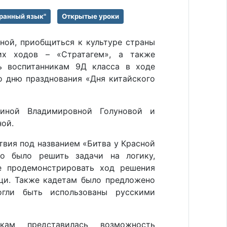
ранный язык"
Открытые уроки
ной, приобщиться к культуре страны
их ходов – «Стратагем», а также
ь воспитанникам 9Д класса в ходе
ко дню празднования «Дня китайского
риной Владимировной Голуновой и
ной.
твия под названием «Битва у Красной
о было решить задачи на логику,
е продемонстрировать ход решения
ци. Также кадетам было предложено
огли быть использованы русскими
кам представилась возможность