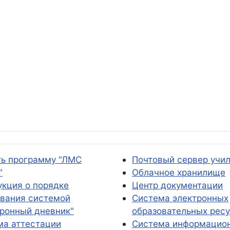
ть программу "ЛМС
Почтовый сервер учи
"
Облачное хранилище
укция о порядке
Центр документации
ования системой
Система электронных
тронный дневник"
образовательных рес
ма аттестации
Система информацио