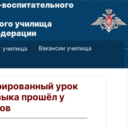
-воспитательного
ого училища
едерации
Вакансии училища
т училища
рированный урок
зыка прошёл у
ов