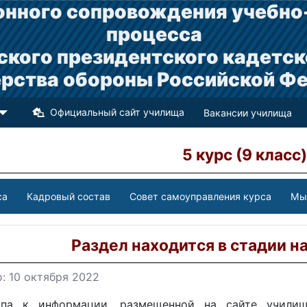
нного сопровождения учебно
процесса
ского президентского кадетск
рства обороны Российской Ф
Официальный сайт училища
Вакансии училища
5 курс (9 класс
са
Кадровый состав
Совет самоуправления курса
Мы
Раздел находится в стадии н
: 10 октября 2022
па к информации, размещенной на сайте училища