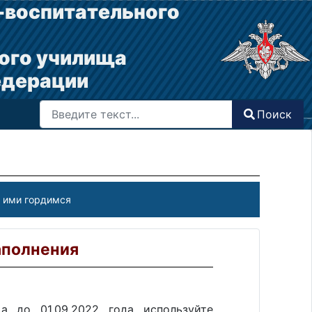
-воспитательного
ого училища
едерации
Поиск
Поиск
Type 2 or more characters for results.
)
 ими гордимся
аполнения
 до 01.09.2022 года используйте