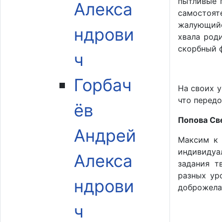
пытливые 
Алекса
самостоят
жалующийс
ндрови
хвала род
скорбный ф
ч
Горбач
На своих у
что перед
ёв
Попова Св
Андрей
Максим к 
индивидуа
Алекса
задания т
разных ур
ндрови
доброжелат
ч