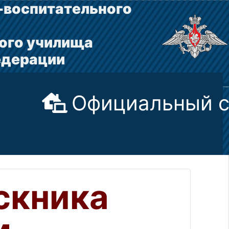
-воспитательного
ого училища
едерации
Официальный с
скника