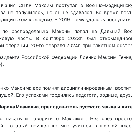
нчания СПКУ Максим поступал в Военно-медицинск
аза не получилось, но он не сдавался. Во время пос
дицинском колледже. В 2019 г. ему удалось поступить 
 по распределению Максим попал на Дальний Вос
ковую часть. В сентябре 2023г. был откомандир
й операции. 20-го февраля 2024г. при ракетном обстре
езидента Российской Федерации Лоенко Максим Генн
).
енко Максима все помнят дисциплинированным, воспит
ушой. Его успехами гордились педагоги, родные, друз
Марина Ивановна, преподаватель русского языка и лит
о писать и говорить о Максиме... Без слез прост
й, который пришел ко мне учиться в шестой класс