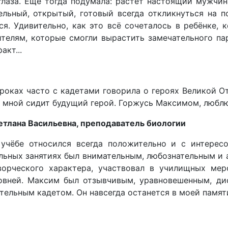
глаза. Ещё тогда подумала: растет настоящий мужчин
ельный, открытый, готовый всегда откликнуться на 
я. Удивительно, как это всё сочеталось в ребёнке, 
ителям, которые смогли вырастить замечательного па
акт...
роках часто с кадетами говорила о героях Великой От
о мной сидит будущий герой. Горжусь Максимом, любл
етлана Васильевна, преподаватель биологии
учёбе относился всегда положительно и с интересо
льных занятиях был внимательным, любознательным и 
ворческого характера, участвовал в училищных мер
овней. Максим был отзывчивым, уравновешенным, ди
ельным кадетом. Он навсегда останется в моей памят