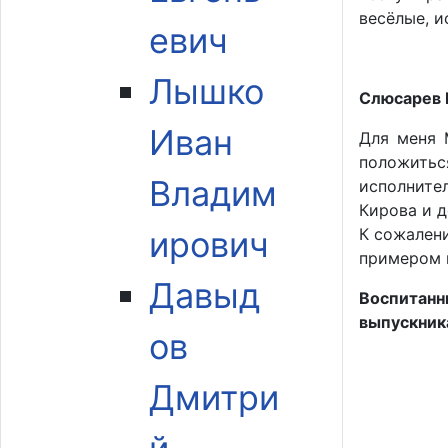
весёлые, и
евич
Лышко
Слюсарев Е
Иван
Для меня 
положиться
Владим
исполните
Кирова и д
ирович
К сожалени
примером н
Давыд
Воспитанн
выпускник
ов
Дмитри