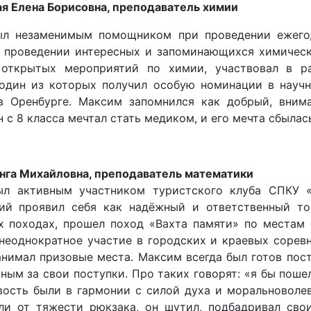
ая Елена Борисовна, преподаватель химии
л незаменимым помощником при проведении ежего
в проведении интересных и запоминающихся химическ
 открытых мероприятий по химии, участвовал в ра
 один из которых получил особую номинации в науч
в Оренбурге. Максим запомнился как добрый, внима
н с 8 класса мечтал стать медиком, и его мечта сбыла
нга Михайловна, преподаватель математики
л активным участником туристского клуба СПКУ «
ий проявил себя как надёжный и ответственный то
х походах, прошел поход «Вахта памяти» по местам 
неоднократное участие в городских и краевых соревн
нимал призовые места. Максим всегда был готов пост
ным за свои поступки. Про таких говорят: «я бы поше
вость были в гармонии с силой духа и моральноволев
ли от тяжести рюкзака, он шутил, подбадривал сво