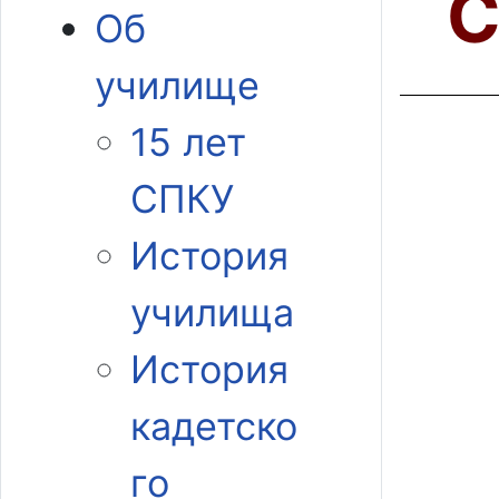
С
Об
училище
15 лет
СПКУ
История
училища
История
кадетско
го