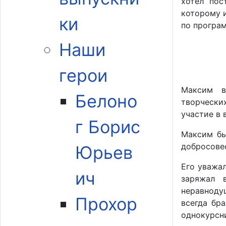
хотел пос
которому 
ки
по програм
Наши
герои
Максим в
Белоно
творчески
участие в 
г Борис
Максим бы
добросове
Юрьев
Его уважа
ич
заряжал 
неравноду
Прохор
всегда бр
однокурсн