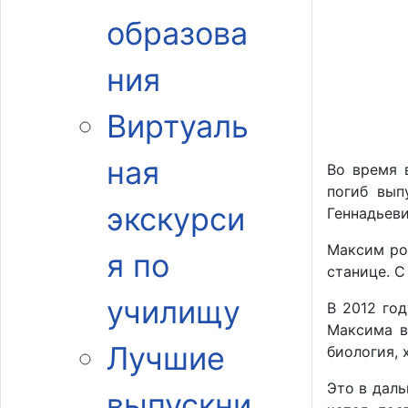
образова
ния
Виртуаль
ная
Во время 
погиб вып
экскурси
Геннадьеви
Максим род
я по
станице. С
училищу
В 2012 год
Максима в
Лучшие
биология, 
Это в дал
выпускни