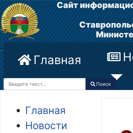
Сайт информацио
Ставрополь
Министе
Н
Главная
Поиск
Поиск
Type 2 or more characters for results.
Главная
Новости