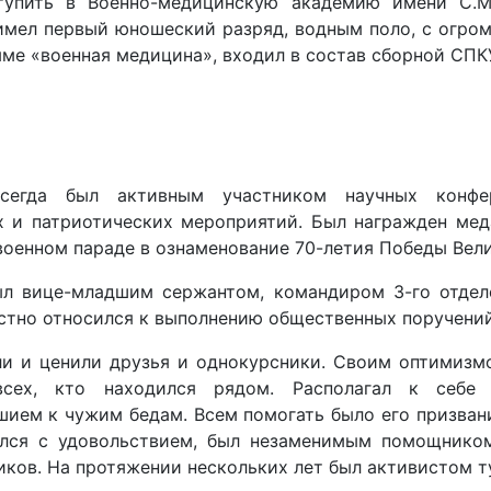
тупить в Военно-медицинскую академию имени С.М.
имел первый юношеский разряд, водным поло, с огро
ме «военная медицина», входил в состав сборной СПКУ
сегда был активным участником научных конфер
х и патриотических мероприятий. Был награжден ме
военном параде в ознаменование 70-летия Победы Вел
л вице-младшим сержантом, командиром 3-го отделе
стно относился к выполнению общественных поручений
ли и ценили друзья и однокурсники. Своим оптимиз
всех, кто находился рядом. Располагал к себе
шием к чужим бедам. Всем помогать было его призван
ался с удовольствием, был незаменимым помощником
иков. На протяжении нескольких лет был активистом т