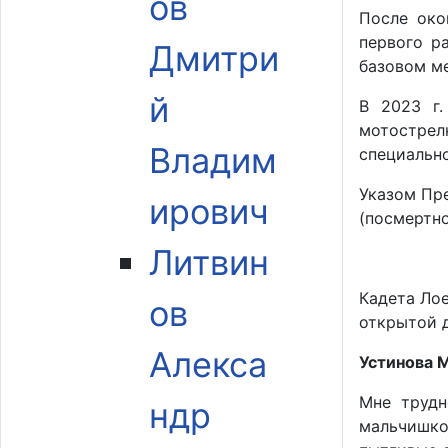
ов
После око
первого р
Дмитри
базовом ме
й
В 2023 г.
мотострел
Владим
специально
Указом Пр
ирович
(посмертно
Литвин
Кадета Ло
ов
открытой д
Алекса
Устинова 
Мне трудн
ндр
мальчишко