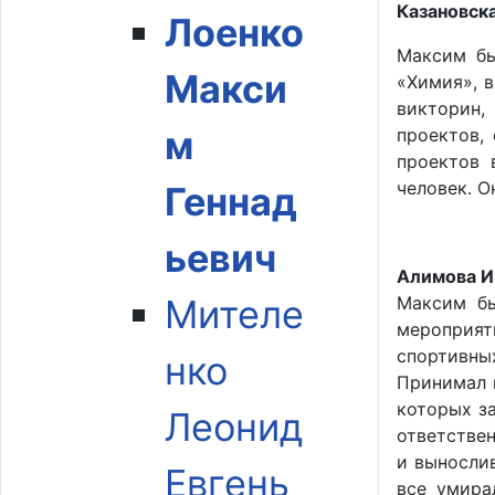
Казановск
Лоенко
Максим бы
Макси
«Химия», 
викторин,
м
проектов,
проектов 
человек. О
Геннад
ьевич
Алимова И
Мителе
Максим бы
мероприят
спортивны
нко
Принимал 
которых за
Леонид
ответствен
и выносли
Евгень
все умира