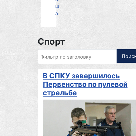
щ
а
Спорт
Фильтр по заголовку
Поис
В СПКУ завершилось
Первенство по пулевой
стрельбе