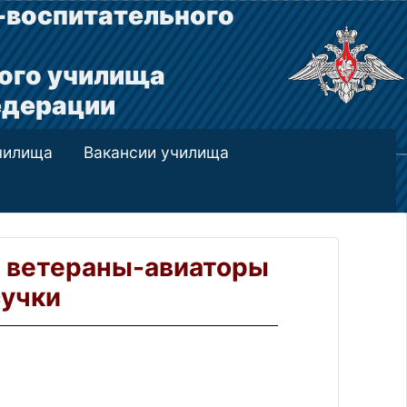
-воспитательного
ого училища
едерации
чилища
Вакансии училища
и ветераны-авиаторы
сучки