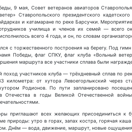
беды, 9 мая, Совет ветеранов авиаторов Ставрополь
ветер» Ставропольского президентского кадетского
байдарках и катамаране по реке Барсучки. Мероприят
отрудников училища и членов их семей — всего о
исполнилось всего 4 года, и он, по словам организатор
лся с торжественного построения на берегу. Под гим
намя Победы, флаг СПКУ, флаг клуба «Вольный вете
ершения маршрута все участники сплава были награжд
 поход участников клуба — трёхдневный сплав по ре
33 километра: от хутора Левоегорлыкский через с
хутором Родионов. По пути запланировано посеще
в Отечества в годы Великой Отечественной войн
ечательностями.
оры приглашают всех желающих присоединиться к б
ме природы: утро в горах, запах костра, горячая каша 
м. Днём — вода, движение, маршрут, новые ощущения.