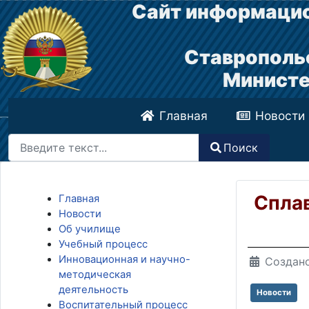
Сайт информацио
Ставрополь
Министе
Главная
Новости
Поиск
Поиск
Type 2 or more characters for results.
Сплав
Главная
Новости
Об училище
Учебный процесс
Инновационная и научно-
Создано
методическая
деятельность
Новости
Воспитательный процесс