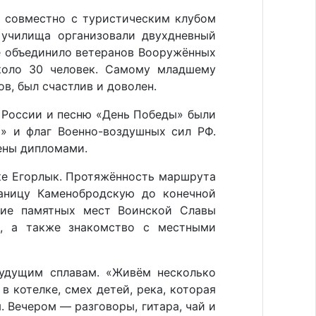
я совместно с туристическим клубом
 училища организовали двухдневный
ие объединило ветеранов Вооружённых
коло 30 человек. Самому младшему
ов, был счастлив и доволен.
н России и песню «День Победы» были
р» и флаг Военно-воздушных сил РФ.
ены дипломами.
ке Егорлык. Протяжённость маршрута
таницу Каменобродскую до конечной
ние памятных мест Воинской Славы
ы, а также знакомство с местными
удущим сплавам. «Живём несколько
в котелке, смех детей, река, которая
 Вечером — разговоры, гитара, чай и