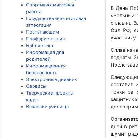
Спортивно-массовая
В День По
работа
«Вольный 
Государственная итоговая
сплав на 
аттестация
Сил РФ, с
Поступающим
участнику 
Профориентация
Библиотека
Сплав нача
Информация для
подняты З
родителей
После зав
Информационная
безопасность
Следующий
Электронный дневник
составит 
Сервисы
точки за 
Творческие проекты
защитнико
кадет
достоприм
Вакансии училища
Организат
дней в рит
шумит рядо