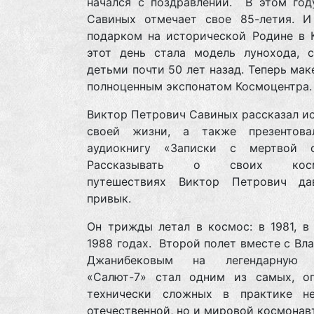
начался с поздравлений. В этом год
Савиных отмечает свое 85-летия. И
подарком на исторической Родине в К
этот день стала модель лунохода, с
детьми почти 50 лет назад. Теперь мак
полноценным экспонатом Космоцентра.
Виктор Петрович Савиных рассказал и
своей жизни, а также презентов
аудиокнигу «Записки с мертвой с
Рассказывать о своих косми
путешествиях Виктор Петрович д
привык.
Он трижды летал в космос: в 1981, в
1988 годах. Второй полет вместе с В
Джанибековым на легендарную 
«Салют-7» стал одним из самых, о
технически сложных в практике н
отечественной, но и мировой космонав