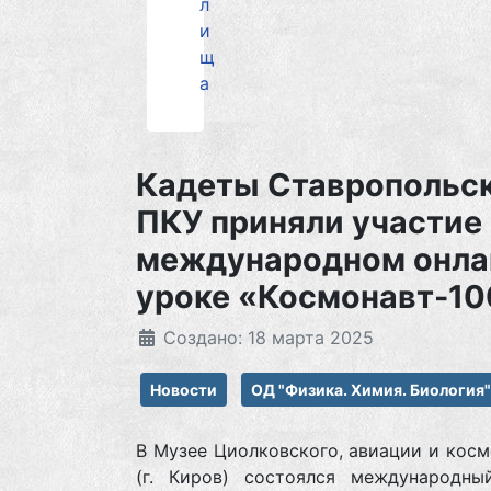
л
и
щ
а
Кадеты Ставропольс
ПКУ приняли участие 
международном онла
уроке «Космонавт-10
Создано: 18 марта 2025
Новости
ОД "Физика. Химия. Биология"
В Музее Циолковского, авиации и кос
(г. Киров) состоялся международны