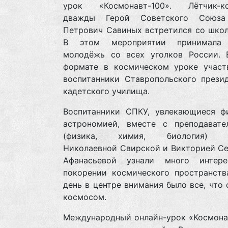
урок «Космонавт-100». Лётчик-ко
дважды Герой Советского Союза
Петрович Савиных встретился со школ
В этом мероприятии принимала 
молодёжь со всех уголков России. 
формате в космическом уроке участ
воспитанники Ставропольского презид
кадетского училища.
Воспитанники СПКУ, увлекающиеся ф
астрономией, вместе с преподават
(физика, химия, биология) Т
Николаевной Свирской и Викторией Се
Афанасьевой узнали много интер
покорении космического пространства
день в центре внимания было все, что 
космосом.
Международный онлайн-урок «Космонав