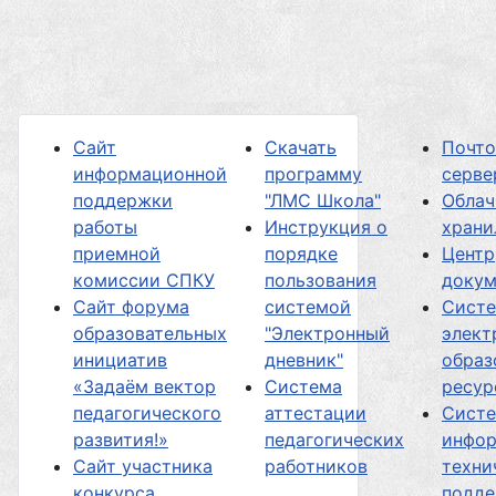
Сайт
Скачать
Почт
информационной
программу
серве
поддержки
"ЛМС Школа"
Облач
работы
Инструкция о
хран
приемной
порядке
Центр
комиссии СПКУ
пользования
докум
Сайт форума
системой
Сист
образовательных
"Электронный
элект
инициатив
дневник"
образ
«Задаём вектор
Система
ресур
педагогического
аттестации
Сист
развития!»
педагогических
инфор
Сайт участника
работников
техни
конкурса
подд