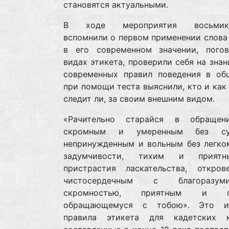
становятся актуальными.
В ходе мероприятия восьмикл
вспомнили о первом применении слова
в его современном значении, пого
видах этикета, проверили себя на зна
современных правил поведения в об
при помощи теста выяснили, кто и как 
следит ли, за своим внешним видом.
«Рачительно старайся в обращен
скромным и умеренным без сур
непринужденным и вольным без легко
задумчивости, тихим и прият
пристрастия ласкательства, откро
чистосердечным с благоразу
скромностью, приятным и по
обращающемуся с тобою». Это и
правила этикета для кадетских к