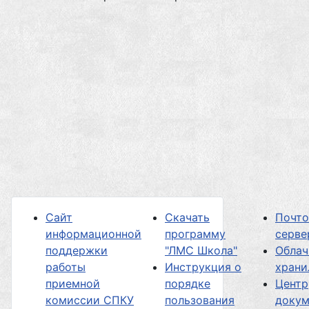
Сайт
Скачать
Почт
информационной
программу
серве
поддержки
"ЛМС Школа"
Облач
работы
Инструкция о
хран
приемной
порядке
Центр
комиссии СПКУ
пользования
докум