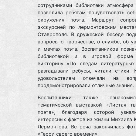
сотрудниками библиотеки атмосфера 
позволила ребятам почувствовать себ
окружения поэта. Маршрут сопро
экскурсией по лермонтовским места
Ставрополя. В дружеской беседе под
вопросы о творчестве, о службе, об у
и мечтах поэта. Воспитанников позна
библиотекой и в игровой форме 
викторину «По следам литературных 
разгадывали ребусы, читали стихи. 
удовольствием отвечали на во
продемонстрировали отличные знания.
Воспитанники также ознаком
тематической выставкой «Листая тв
поэта», благодаря которой узна
интересных фактов из жизни Михаила 
Лермонтова. Встреча закончилась фот
«Герои своего времени».