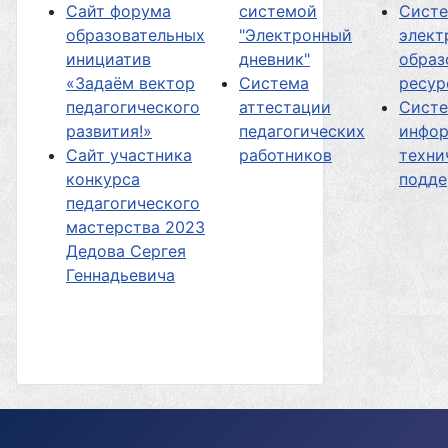
Сайт форума
системой
Сист
образовательных
"Электронный
элект
инициатив
дневник"
образ
«Задаём вектор
Система
ресур
педагогического
аттестации
Сист
развития!»
педагогических
инфор
Сайт участника
работников
техни
конкурса
подд
педагогического
мастерства 2023
Дедова Сергея
Геннадьевича