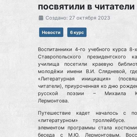
посвятили в читатели
Создано: 27 октября 2023
Новости
6 курс
Воспитанники 4-го учебного курса 8-
Ставропольского президентского ка
училища посетили краевую библио
молодёжи имени В.И. Слядневой, гд
«Литературная инициация» (посв
читатели), приуроченная ко дню рожде
русской поэзии – Михаила Ю
Лермонтова.
Путешествие кадет началось с п
«литературном» троллейбусе.
элементом программы стала костюми
беседа с М.Ю. Лермонтовым. Восс