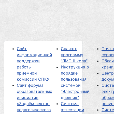
Сайт
Скачать
Почт
информационной
программу
серве
поддержки
"ЛМС Школа"
Облач
работы
Инструкция о
хран
приемной
порядке
Центр
комиссии СПКУ
пользования
докум
Сайт форума
системой
Сист
образовательных
"Электронный
элект
инициатив
дневник"
образ
«Задаём вектор
Система
ресур
педагогического
аттестации
Сист