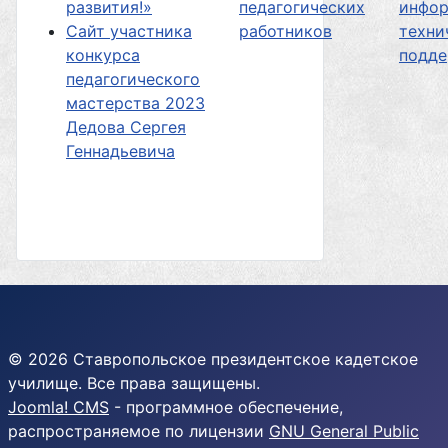
развития!»
педагогических
инфор
Сайт участника
работников
техни
конкурса
подд
педагогического
мастерства 2023
Дедова Сергея
Геннадьевича
© 2026 Ставропольское президентское кадетское
училище. Все права защищены.
Joomla! CMS
- программное обеспечение,
распространяемое по лицензии
GNU General Public