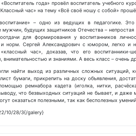
«Воспитатель года» провёл воспитатель учебного кур
Классный час» на тему «Всё своё ношу с собой» прошёл
воспитание» – одно из ведущих в педагогике. Это
 мужчин, будущих защитников Отечества – непростая 
оотдачи для формирования у воспитанников личност
 и норм. Сергей Александрович с юмором, легко и 
«классный час», доказав, что его воспитанники-ш
 внимательностью и знаниями. А весь класс – очень д
огли найти выход из различных сложных ситуаций, к
лист бумаги, прикрепить на доску объявления, достат
помощью ремнабора кадета (иголка, нитки, расчёск
ыводу, что безвыходных ситуаций не бывает, и даже м
огут оказаться полезными, так как бесполезных умений
22/10/28/3{/galery}