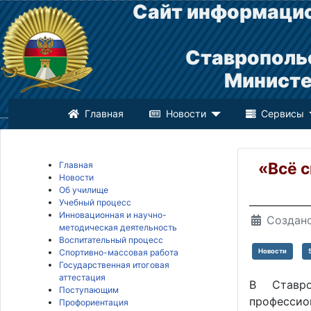
Сайт информацио
Ставрополь
Министе
Главная
Новости
Сервисы
«Всё с
Главная
Новости
Об училище
Учебный процесс
Инновационная и научно-
Создано
методическая деятельность
Воспитательный процесс
Спортивно-массовая работа
Новости
Государственная итоговая
аттестация
В Ставро
Поступающим
профессио
Профориентация