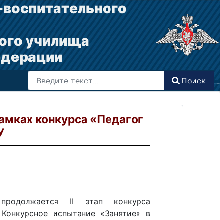
-воспитательного
ого училища
едерации
Поиск
Поиск
Type 2 or more characters for results.
рамках конкурса «Педагог
У
продолжается II этап конкурса
 Конкурсное испытание «Занятие» в