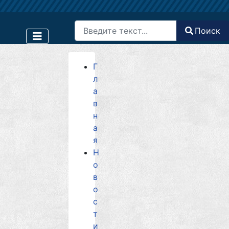
Поиск
Поиск
Type 2 or more characters for results.
Г
л
а
в
н
а
я
Н
о
в
о
с
т
и