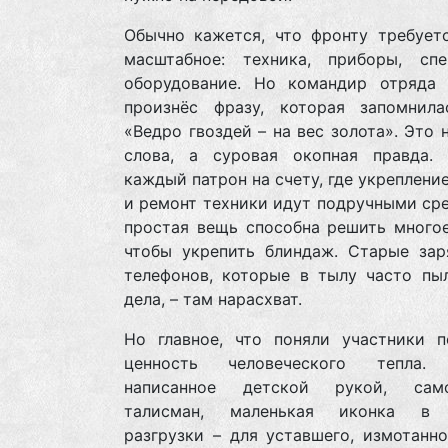
Обычно кажется, что фронту требуетс
масштабное: техника, приборы, спе
оборудование. Но командир отряда
произнёс фразу, которая запомнила
«Ведро гвоздей – на вес золота». Это 
слова, а суровая окопная правда. 
каждый патрон на счету, где укреплени
и ремонт техники идут подручными ср
простая вещь способна решить многое
чтобы укрепить блиндаж. Старые зар
телефонов, которые в тылу часто пыл
дела, – там нарасхват.
Но главное, что поняли участники п
ценность человеческого тепла. 
написанное детской рукой, само
талисман, маленькая иконка в 
разгрузки – для уставшего, измотанн