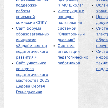
поддержки
"ЛМС Школа"
Облач
работы
Инструкция о
хран
приемной
порядке
Центр
комиссии СПКУ
пользования
докум
Сайт форума
системой
Сист
образовательных
"Электронный
элект
инициатив
дневник"
образ
«Задаём вектор
Система
ресур
педагогического
аттестации
Сист
развития!»
педагогических
инфор
Сайт участника
работников
техни
конкурса
подд
педагогического
мастерства 2023
Дедова Сергея
Геннадьевича