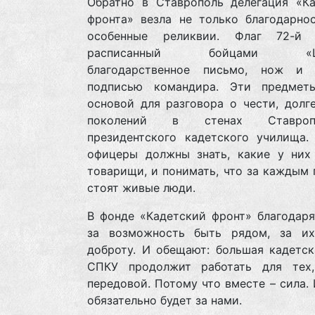
Обратно в Ставрополь делегация «Ка
фронта» везла не только благодарнос
особенные реликвии. Флаг 72-й 
расписанный бойцами «Шт
благодарственное письмо, нож и
подписью командира. Эти предмет
основой для разговора о чести, долг
поколений в стенах Ставропо
президентского кадетского училища.
офицеры должны знать, какие у них
товарищи, и понимать, что за каждым
стоят живые люди.
В фонде «Кадетский фронт» благодаря
за возможность быть рядом, за и
доброту. И обещают: большая кадетск
СПКУ продолжит работать для тех
передовой. Потому что вместе – сила.
обязательно будет за нами.