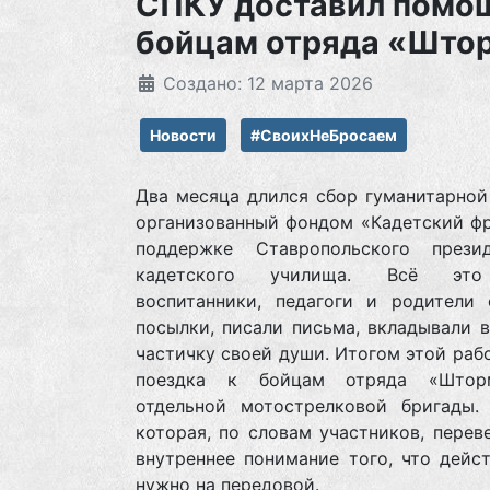
СПКУ доставил помо
бойцам отряда «Што
Создано: 12 марта 2026
Новости
#СвоихНеБросаем
Два месяца длился сбор гуманитарной
организованный фондом «Кадетский фр
поддержке Ставропольского презид
кадетского училища. Всё эт
воспитанники, педагоги и родители 
посылки, писали письма, вкладывали 
частичку своей души. Итогом этой раб
поездка к бойцам отряда «Штор
отдельной мотострелковой бригады. 
которая, по словам участников, перев
внутреннее понимание того, что дейс
нужно на передовой.