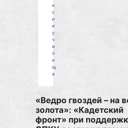
н
с
и
и
у
ч
и
л
и
щ
а
«Ведро гвоздей – на в
золота»: «Кадетский
фронт» при поддержк