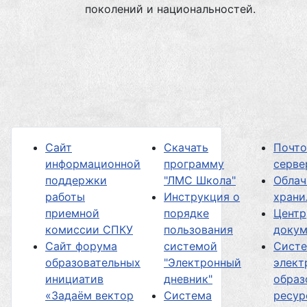
поколений и национальностей.
Сайт
Скачать
Почт
информационной
программу
серве
поддержки
"ЛМС Школа"
Облач
работы
Инструкция о
хран
приемной
порядке
Центр
комиссии СПКУ
пользования
докум
Сайт форума
системой
Сист
образовательных
"Электронный
элект
инициатив
дневник"
образ
«Задаём вектор
Система
ресур