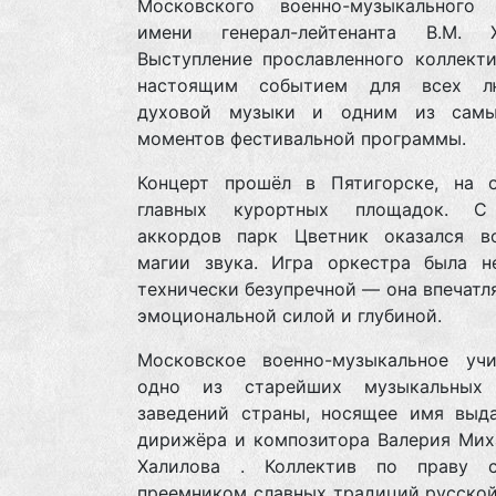
Московского военно-музыкального
имени генерал-лейтенанта В.М. Х
Выступление прославленного коллекти
настоящим событием для всех лю
духовой музыки и одним из самы
моментов фестивальной программы.
Концерт прошёл в Пятигорске, на 
главных курортных площадок. С
аккордов парк Цветник оказался в
магии звука. Игра оркестра была н
технически безупречной — она впечатл
эмоциональной силой и глубиной.
Московское военно-музыкальное у
одно из старейших музыкальных 
заведений страны, носящее имя выд
дирижёра и композитора Валерия Мих
Халилова . Коллектив по праву с
преемником славных традиций русской