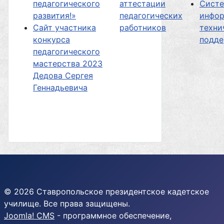
педагогического
аттестации
Сист
развития!»
педагогических
инфор
Сайт участника
работников
техни
конкурса
подд
педагогического
мастерства 2023
Дедова Сергея
Геннадьевича
© 2026 Ставропольское президентское кадетское
училище. Все права защищены.
Joomla! CMS
- программное обеспечение,