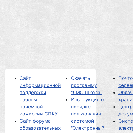
Сайт
Скачать
Почт
информационной
программу
серве
поддержки
"ЛМС Школа"
Облач
работы
Инструкция о
хран
приемной
порядке
Центр
комиссии СПКУ
пользования
докум
Сайт форума
системой
Сист
образовательных
"Электронный
элект