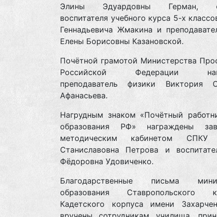
Элины Эдуардовны Герман, с
воспитателя учебного курса 5-х классо
Геннадьевича Жмакина и преподавате
Елены Борисовны Казановской.
Почётной грамотой Министерства Про
Российской Федерации нагр
преподаватель физики Виктория С
Афанасьева.
Нагрудным знаком «Почётный работн
образования РФ» награждены зав
методическим кабинетом СПКУ 
Станиславовна Петрова и воспитате
Фёдоровна Удовиченко.
Благодарственные письма минис
образования Ставропольского
Кадетского корпуса имени Захарче
вручены сотрудникам училища, при