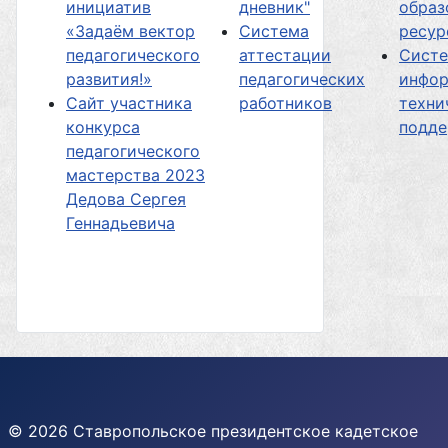
инициатив
дневник"
образ
«Задаём вектор
Система
ресур
педагогического
аттестации
Сист
развития!»
педагогических
инфор
Сайт участника
работников
техни
конкурса
подд
педагогического
мастерства 2023
Дедова Сергея
Геннадьевича
© 2026 Ставропольское президентское кадетское