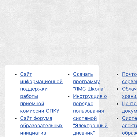
Сайт
Скачать
Почт
информационной
программу
серве
поддержки
"ЛМС Школа"
Облач
работы
Инструкция о
хран
приемной
порядке
Центр
комиссии СПКУ
пользования
докум
Сайт форума
системой
Сист
образовательных
"Электронный
элект
инициатив
дневник"
образ