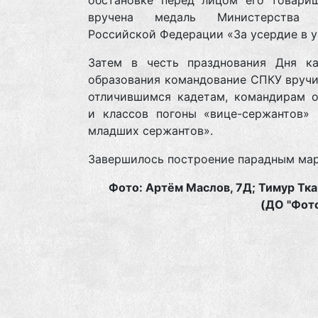
обстановке перед лицом его товари
вручена медаль Министерства 
Российской Федерации «За усердие в у
Затем в честь празднования Дня ка
образования командование СПКУ вручи
отличившимся кадетам, командирам о
и классов погоны «вице-сержантов» 
младших сержантов».
Завершилось построение парадным ма
Фото: Артём Маслов, 7Д; Тимур Тка
(ДО "Фот