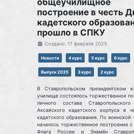
общеучилищное
построение в честь Д
кадетского образова
прошло в СПКУ
Создано: 17 февраля 2025
Новости
4 курс
5 курс
6 курс
Выпуск 2025
3 курс
2 курс
В Ставропольском президентском к
училище состоялось торжественное по
личного состава Ставропольског
Аксайского кадетского корпуса в ч
кадетского образования. По воинской
началось торжественное построение с
Флага России и Знамён Ставропо