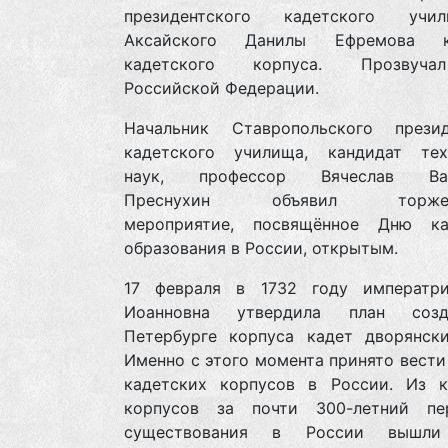
президентского кадетского уч
Аксайского Данилы Ефремова ка
кадетского корпуса. Прозвуч
Российской Федерации.
Начальник Ставропольского презид
кадетского училища, кандидат тех
наук, профессор Вячеслав Вал
Преснухин объявил торжест
мероприятие, посвящённое Дню ка
образования в России, открытым.
17 февраля в 1732 году императр
Иоанновна утвердила план соз
Петербурге корпуса кадет дворянски
Именно с этого момента принято вест
кадетских корпусов в России. Из к
корпусов за почти 300-летний п
существования в России вышли