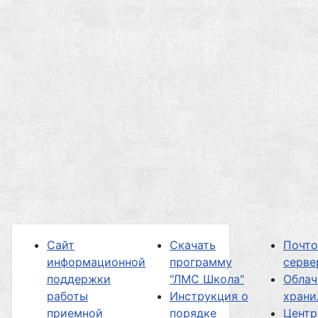
Сайт
Скачать
Почт
информационной
программу
серве
поддержки
"ЛМС Школа"
Облач
работы
Инструкция о
хран
приемной
порядке
Центр