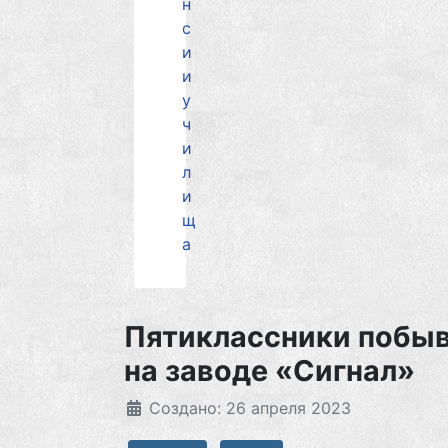
н
с
и
и
у
ч
и
л
и
щ
а
Пятиклассники побы
на заводе «Сигнал»
Создано: 26 апреля 2023