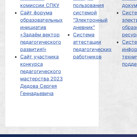
комиссии СПКУ
пользования
докум
Сайт форума
системой
Сист
образовательных
"Электронный
элект
инициатив
дневник"
образ
«Задаём вектор
Система
ресур
педагогического
аттестации
Сист
развития!»
педагогических
инфор
Сайт участника
работников
техни
конкурса
подд
педагогического
мастерства 2023
Дедова Сергея
Геннадьевича