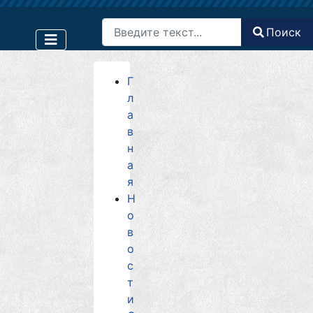
Поиск
Поиск
Type 2 or more characters for results.
Г
л
а
в
н
а
я
Н
о
в
о
с
т
и