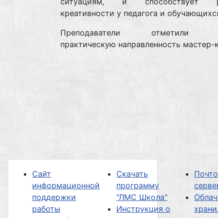
ситуациям, и способствует р
креативности у педагога и обучающи
Преподаватели отметили в
практическую направленность мастер-
Сайт
Скачать
Почт
информационной
программу
серве
поддержки
"ЛМС Школа"
Облач
работы
Инструкция о
хран