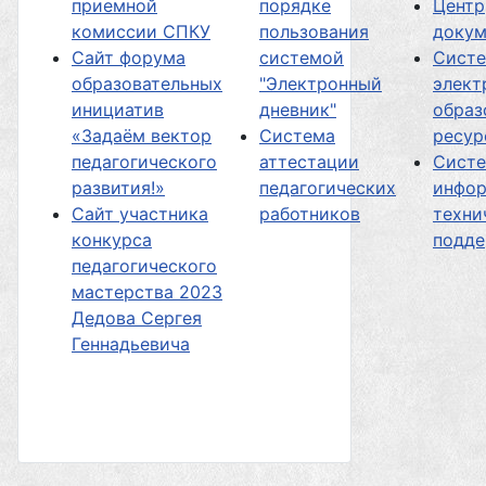
приемной
порядке
Центр
комиссии СПКУ
пользования
докум
Сайт форума
системой
Сист
образовательных
"Электронный
элект
инициатив
дневник"
образ
«Задаём вектор
Система
ресур
педагогического
аттестации
Сист
развития!»
педагогических
инфор
Сайт участника
работников
техни
конкурса
подд
педагогического
мастерства 2023
Дедова Сергея
Геннадьевича