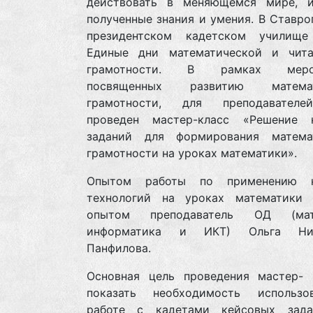
действовать в меняющемся мире, и
полученные знания и умения. В Ставр
президентском кадетском училищ
Единые дни математической и чита
грамотности. В рамках мероп
посвященных развитию математ
грамотности, для преподавател
проведен мастер-класс «Решение 
заданий для формирования матема
грамотности на уроках математики».
Опытом работы по применению к
технологий на уроках математики 
опытом преподаватель ОД (мате
информатика и ИКТ) Ольга Ник
Панфилова.
Основная цель проведения мастер- 
показать необходимость использ
работе с кадетами кейсовых зад