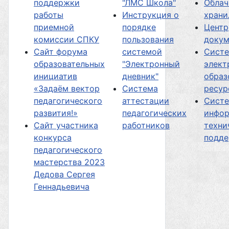
поддержки
"ЛМС Школа"
Облач
работы
Инструкция о
хран
приемной
порядке
Центр
комиссии СПКУ
пользования
докум
Сайт форума
системой
Сист
образовательных
"Электронный
элект
инициатив
дневник"
образ
«Задаём вектор
Система
ресур
педагогического
аттестации
Сист
развития!»
педагогических
инфор
Сайт участника
работников
техни
конкурса
подд
педагогического
мастерства 2023
Дедова Сергея
Геннадьевича