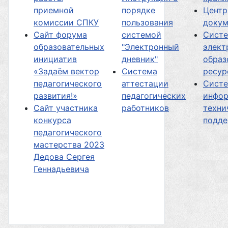
приемной
порядке
Центр
комиссии СПКУ
пользования
докум
Сайт форума
системой
Сист
образовательных
"Электронный
элект
инициатив
дневник"
образ
«Задаём вектор
Система
ресур
педагогического
аттестации
Сист
развития!»
педагогических
инфор
Сайт участника
работников
техни
конкурса
подд
педагогического
мастерства 2023
Дедова Сергея
Геннадьевича