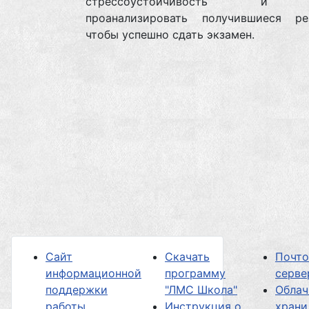
стрессоустойчивость и з
проанализировать получившиеся рез
чтобы успешно сдать экзамен.
Сайт
Скачать
Почт
информационной
программу
серве
поддержки
"ЛМС Школа"
Облач
работы
Инструкция о
хран