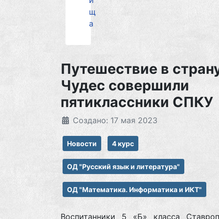
и
щ
а
Путешествие в стран
Чудеc совершили
пятиклассники СПКУ
Создано: 17 мая 2023
Новости
4 курс
ОД "Русский язык и литература"
ОД "Математика. Информатика и ИКТ"
Воспитанники 5 «Б» класса Ставроп