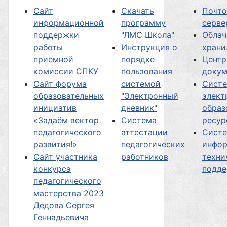
Сайт
Скачать
Почт
информационной
программу
серве
поддержки
"ЛМС Школа"
Облач
работы
Инструкция о
хран
приемной
порядке
Центр
комиссии СПКУ
пользования
докум
Сайт форума
системой
Сист
образовательных
"Электронный
элект
инициатив
дневник"
образ
«Задаём вектор
Система
ресур
педагогического
аттестации
Сист
развития!»
педагогических
инфор
Сайт участника
работников
техни
конкурса
подд
педагогического
мастерства 2023
Дедова Сергея
Геннадьевича