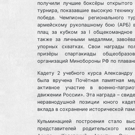
получили лучшие боксёры открытого 
турнира, показавшие высокую технику
победе. Чемпионы регионального ту
армейскому рукопашному бою (АРБ) 
плац за кубком за I общекомандное 
также за личными медалями, завоёв
упорных схватках. Свои награды по
призёры спартакиады общеобразов
организаций Минобороны РФ по плаван
Кадету 2 учебного курса Александру
была вручена Почётная памятная ме
активное участие в военно-патрио
движении России». Эта награда – свид
неравнодушной позиции юного каде
вклада в сохранение исторической пам
Кульминацией построения стало выс
представителей родительского ко