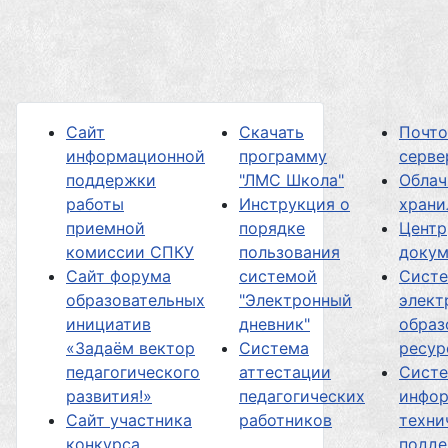
Сайт
Скачать
Почт
информационной
программу
серве
поддержки
"ЛМС Школа"
Облач
работы
Инструкция о
хран
приемной
порядке
Центр
комиссии СПКУ
пользования
докум
Сайт форума
системой
Сист
образовательных
"Электронный
элект
инициатив
дневник"
образ
«Задаём вектор
Система
ресур
педагогического
аттестации
Сист
развития!»
педагогических
инфор
Сайт участника
работников
техни
конкурса
подд