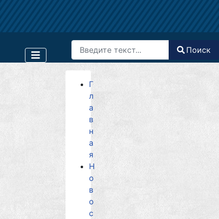
Поиск
Поиск
Type 2 or more characters for results.
Г
л
а
в
н
а
я
Н
о
в
о
с