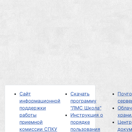
Сайт
Скачать
Почт
информационной
программу
серве
поддержки
"ЛМС Школа"
Облач
работы
Инструкция о
хран
приемной
порядке
Центр
комиссии СПКУ
пользования
докум