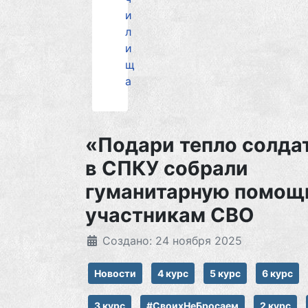
и
л
и
щ
а
«Подари тепло солда
в СПКУ собрали
гуманитарную помощ
участникам СВО
Создано: 24 ноября 2025
Новости
4 курс
5 курс
6 курс
3 курс
#СвоихНеБросаем
2 курс