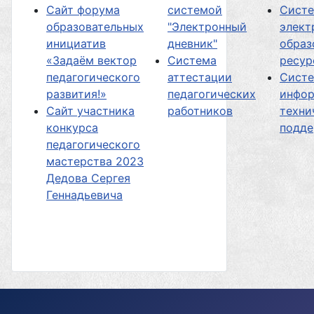
Сайт форума
системой
Сист
образовательных
"Электронный
элект
инициатив
дневник"
образ
«Задаём вектор
Система
ресур
педагогического
аттестации
Сист
развития!»
педагогических
инфор
Сайт участника
работников
техни
конкурса
подд
педагогического
мастерства 2023
Дедова Сергея
Геннадьевича