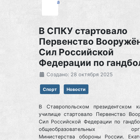
а
В СПКУ стартовало
Первенство Вооружё
Сил Российской
Федерации по гандбо
Создано: 28 октября 2025
Спорт
Новости
В Ставропольском президентском к
училище стартовало Первенство Воо
Сил Российской Федерации по гандбо
общеобразовательных орган
Министерства обороны России. Екате