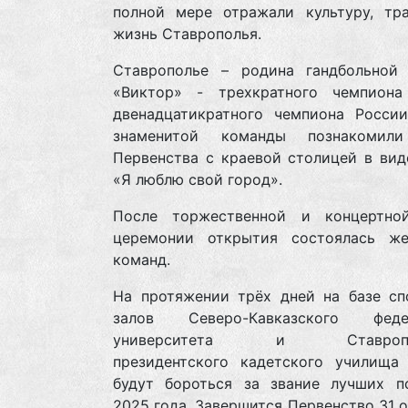
полной мере отражали культуру, тр
жизнь Ставрополья.
Ставрополье – родина гандбольной
«Виктор» - трехкратного чемпиона
двенадцатикратного чемпиона России
знаменитой команды познакомили
Первенства с краевой столицей в вид
«Я люблю свой город».
После торжественной и концертно
церемонии открытия состоялась же
команд.
На протяжении трёх дней на базе сп
залов Северо-Кавказского федер
университета и Ставропол
президентского кадетского училища
будут бороться за звание лучших п
2025 года. Завершится Первенство 31 о