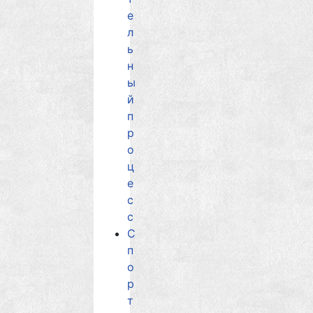
е
л
ь
н
ы
й
п
р
о
ц
е
с
с
С
п
о
р
т