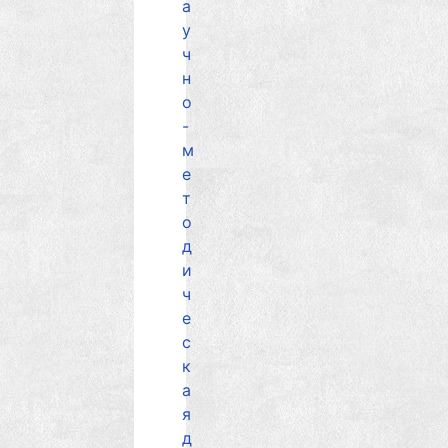
а
у
ч
н
о
-
м
е
т
о
д
и
ч
е
с
к
а
я
д