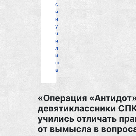
с
и
и
у
ч
и
л
и
щ
а
«Операция «Антидот»
девятиклассники СП
учились отличать пр
от вымысла в вопрос