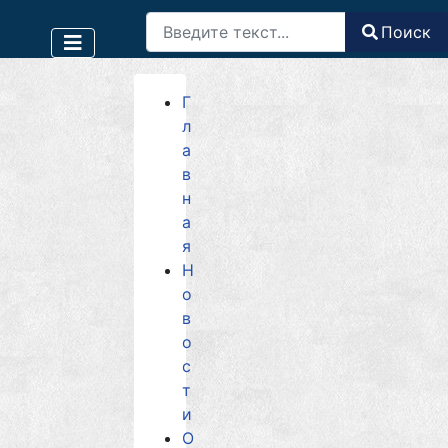
Поиск
Поиск
Type 2 or more characters for results.
Г
л
а
в
н
а
я
Н
о
в
о
с
т
и
О