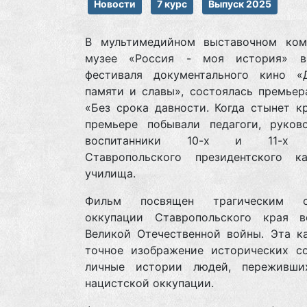
Новости
7 курс
Выпуск 2025
В мультимедийном выставочном ком
музее «Россия - моя история» в
фестиваля документального кино «
памяти и славы», состоялась премьер
«Без срока давности. Когда стынет к
премьере побывали педагоги, руков
воспитанники 10-х и 11-х к
Ставропольского президентского ка
училища.
Фильм посвящен трагическим с
оккупации Ставропольского края 
Великой Отечественной войны. Эта к
точное изображение исторических с
личные истории людей, переживш
нацистской оккупации.