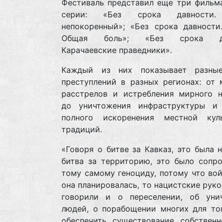
Фестиваль представил еще три фильма
серии: «Без срока давности.
непокоренный»; «Без срока давности.
Общая боль»; «Без срока да
Карачаевские праведники».
Каждый из них показывает разны
преступлений в разных регионах: от 
расстрелов и истребления мирного н
до уничтожения инфраструктуры и
полного искоренения местной ку
традиций.
«Говоря о битве за Кавказ, это была 
битва за территорию, это было сопро
тому самому геноциду, потому что вой
она планировалась, то нацистские рук
говорили и о переселении, об уни
людей, о порабощении многих для тог
обеспечить существование собственн