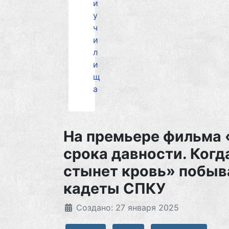
и
у
ч
и
л
и
щ
а
На премьере фильма 
срока давности. Когд
стынет кровь» побыв
кадеты СПКУ
Создано: 27 января 2025