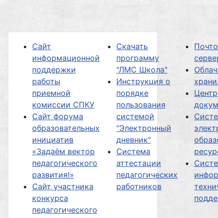
Сайт
Скачать
Почт
информационной
программу
серве
поддержки
"ЛМС Школа"
Облач
работы
Инструкция о
хран
приемной
порядке
Центр
комиссии СПКУ
пользования
докум
Сайт форума
системой
Сист
образовательных
"Электронный
элект
инициатив
дневник"
образ
«Задаём вектор
Система
ресур
педагогического
аттестации
Сист
развития!»
педагогических
инфор
Сайт участника
работников
техни
конкурса
подд
педагогического