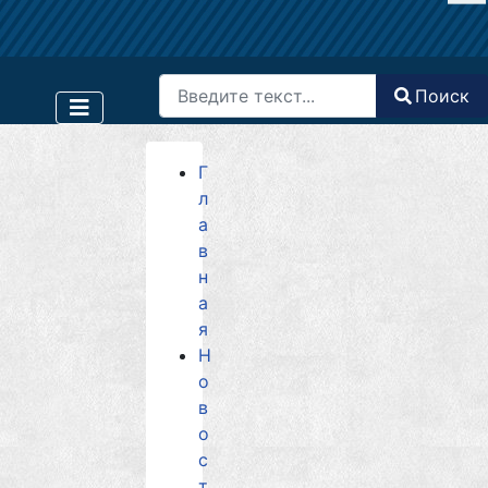
Поиск
Поиск
Type 2 or more characters for results.
Г
л
а
в
н
а
я
Н
о
в
о
с
т