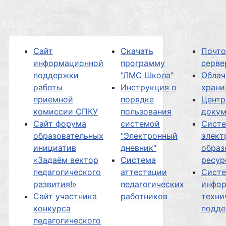
Сайт
Скачать
Почт
информационной
программу
серве
поддержки
"ЛМС Школа"
Облач
работы
Инструкция о
хран
приемной
порядке
Центр
комиссии СПКУ
пользования
докум
Сайт форума
системой
Сист
образовательных
"Электронный
элект
инициатив
дневник"
образ
«Задаём вектор
Система
ресур
педагогического
аттестации
Сист
развития!»
педагогических
инфор
Сайт участника
работников
техни
конкурса
подд
педагогического