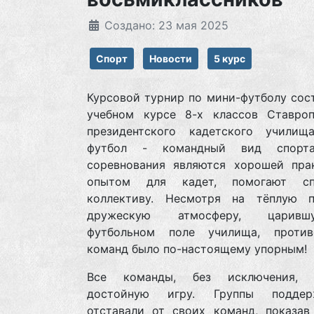
Создано: 23 мая 2025
Спорт
Новости
5 курс
Курсовой турнир по мини-футболу сос
учебном курсе 8-х классов Ставроп
президентского кадетского училищ
футбол - командный вид спорта
соревнования являются хорошей пра
опытом для кадет, помогают спл
коллективу. Несмотря на тёплую 
дружескую атмосферу, царив
футбольном поле училища, против
команд было по-настоящему упорным!
Все команды, без исключения, п
достойную игру. Группы подде
отставали от своих команд, показав