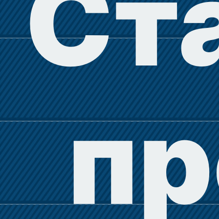
Ст
пр