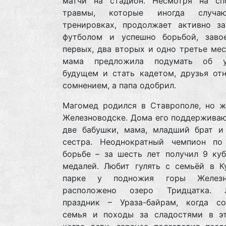
матчи на стадион. Несмотря на сп
травмы, которые иногда случа
тренировках, продолжает активно за
футболом и успешно борьбой, заво
первых, два вторых и одно третье мес
мама предложила подумать об у
будущем и стать кадетом, друзья отн
сомнением, а папа одобрил.
Магомед родился в Ставрополе, но жи
Железноводске. Дома его поддерживаю
две бабушки, мама, младший брат и
сестра. Неоднократный чемпион по
борьбе – за шесть лет получил 9 куб
медалей. Любит гулять с семьёй в К
парке у подножия горы Железн
расположено озеро Тридцатка. 
праздник – Ураза-байрам, когда со
семья и походы за сладостями в эт