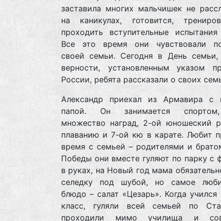
заставила многих мальчишек не рассл
на каникулах, готовится, трениро
проходить вступительные испытания
Все это время они чувствовали п
своей семьи. Сегодня в День семьи,
верности, установленным указом пр
России, ребята рассказали о своих сем
Александр приехал из Армавира с
папой. Он занимается спортом
множество наград, 2-ой юношеский р
плаванию и 7-ой кю в карате. Любит 
время с семьей – родителями и брато
Победы они вместе гуляют по парку с
в руках, на Новый год мама обязательн
селедку под шубой, но самое люб
блюдо – салат «Цезарь». Когда учился
класс, гуляли всей семьей по Ста
проходили мимо училища и сов