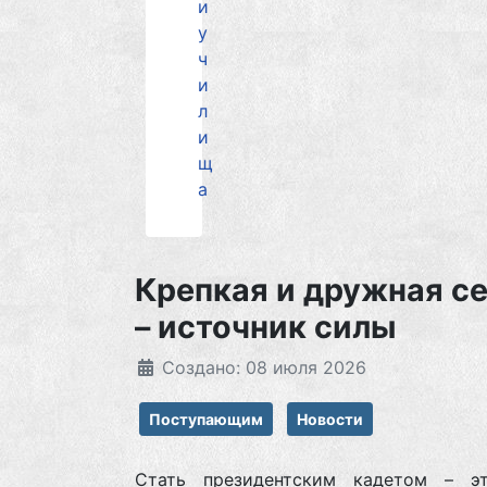
и
у
ч
и
л
и
щ
а
Крепкая и дружная с
– источник силы
Создано: 08 июля 2026
Поступающим
Новости
Стать президентским кадетом – э