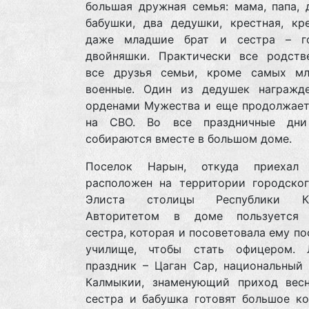
большая дружная семья: мама, папа, 
бабушки, два дедушки, крестная, кр
даже младшие брат и сестра – г
двойняшки. Практически все родств
все друзья семьи, кроме самых м
военные. Один из дедушек награжд
орденами Мужества и еще продолжает
на СВО. Во все праздничные дни
собираются вместе в большом доме.
Поселок Нарын, откуда приехал 
расположен на территории городског
Элиста столицы Республики Ка
Авторитетом в доме пользуется 
сестра, которая и посоветовала ему по
училище, чтобы стать офицером.
праздник – Цаган Сар, национальный 
Калмыкии, знаменующий приход весн
сестра и бабушка готовят большое ко