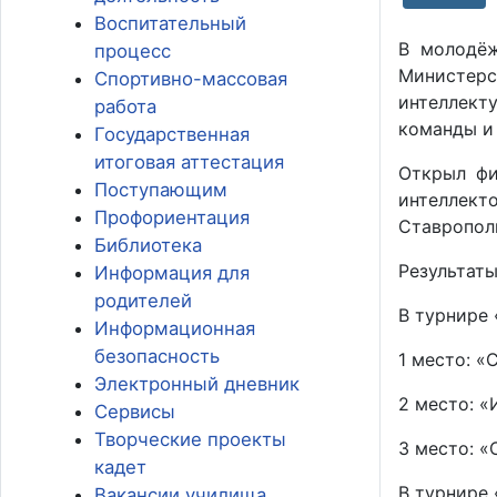
Воспитательный
В молодёж
процесс
Министерс
Спортивно-массовая
интеллект
работа
команды и 
Государственная
итоговая аттестация
Открыл фи
Поступающим
интеллекто
Профориентация
Ставропол
Библиотека
Результаты
Информация для
родителей
В турнире 
Информационная
безопасность
1 место: «
Электронный дневник
2 место: 
Сервисы
Творческие проекты
3 место: 
кадет
В турнире 
Вакансии училища