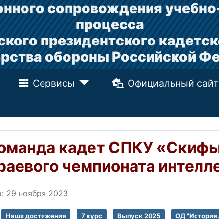
нного сопровождения учебно
процесса
ского президентского кадетск
рства обороны Российской Ф
Сервисы
Официальный сайт
оманда кадет СПКУ «Скифы
раевого чемпионата интелл
: 29 ноября 2023
Наши достижения
7 курс
Выпуск 2025
ОД "История