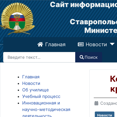
Сайт информацио
Ставрополь
Министе
Главная
Новости
Поиск
Поиск
Type 2 or more characters for results.
К
Главная
Новости
к
Об училище
Учебный процесс
Инновационная и
Создано
научно-методическая
Новости
деятельность