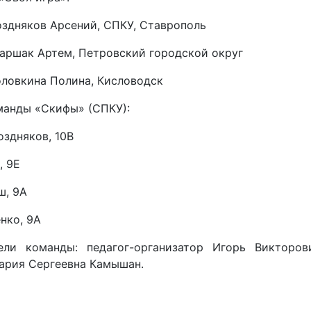
оздняков Арсений, СПКУ, Ставрополь
Шаршак Артем, Петровский городской округ
оловкина Полина, Кисловодск
манды «Скифы» (СПКУ):
здняков, 10В
, 9Е
ш, 9А
нко, 9А
ели команды: педагог-организатор Игорь Викторо
ария Сергеевна Камышан.