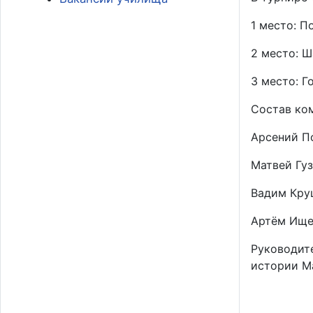
1 место: П
2 место: 
3 место: Г
Состав ко
Арсений По
Матвей Гуз
Вадим Кру
Артём Ище
Руководит
истории М