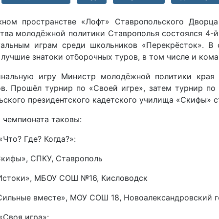
ном пространстве «Лофт» Ставропольского Дворца
тва молодёжной политики Ставрополья состоялся 4-й
уальным играм среди школьников «Перекрёсток». В 
лучшие знатоки отборочных туров, в том числе и ком
нальную игру Министр молодёжной политики края В
в. Прошёл турнир по «Своей игре», затем турнир по 
ьского президентского кадетского училища «Скифы» с
 чемпионата таковы:
«Что? Где? Когда?»:
Скифы», СПКУ, Ставрополь
«Истоки», МБОУ СОШ №16, Кисловодск
«Сильные вместе», МОУ СОШ 18, Новоалександровский 
«Своя игра»: