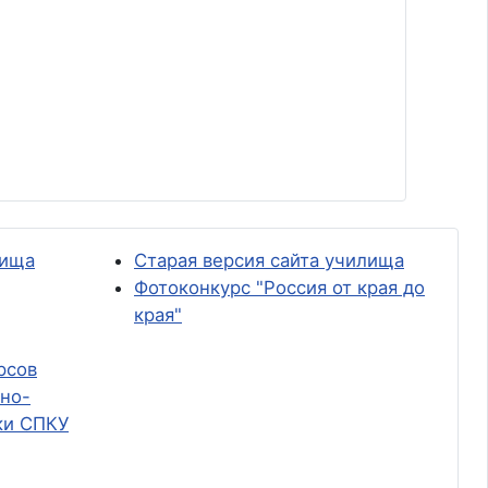
лища
Старая версия сайта училища
Фотоконкурс "Россия от края до
края"
рсов
но-
ки СПКУ