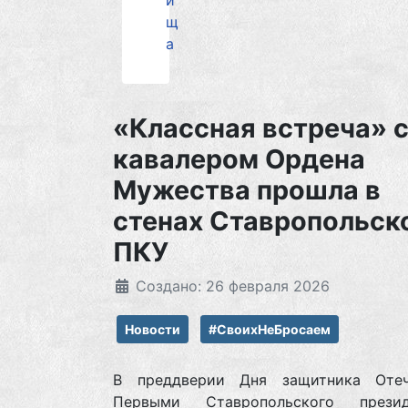
и
щ
а
«Классная встреча» 
кавалером Ордена
Мужества прошла в
стенах Ставропольск
ПКУ
Создано: 26 февраля 2026
Новости
#СвоихНеБросаем
В преддверии Дня защитника Оте
Первыми Ставропольского презид