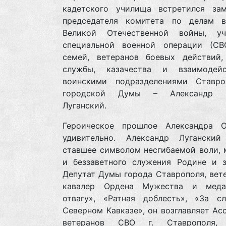
кадетского училища встретился зам
председателя комитета по делам в
Великой Отечественной войны, уч
специальной военной операции (С
семей, ветеранов боевых действий,
службы, казачества и взаимодей
воинскими подразделениями Ставро
городской Думы – Александр О
Луганский.
Героическое прошлое Александра О
удивительно. Александр Лугански
ставшее символом несгибаемой воли, 
и беззаветного служения Родине и з
Депутат Думы города Ставрополя, вет
кавалер Ордена Мужества и меда
отвагу», «Ратная доблесть», «За с
Северном Кавказе», он возглавляет А
ветеранов СВО г. Ставрополя, 