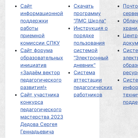
Сайт
Скачать
Почт
информационной
программу
серве
поддержки
"ЛМС Школа"
Облач
работы
Инструкция о
хран
приемной
порядке
Центр
комиссии СПКУ
пользования
докум
Сайт форума
системой
Сист
образовательных
"Электронный
элект
инициатив
дневник"
образ
«Задаём вектор
Система
ресур
педагогического
аттестации
Сист
развития!»
педагогических
инфор
Сайт участника
работников
техни
конкурса
подд
педагогического
мастерства 2023
Дедова Сергея
Геннадьевича