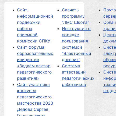
Сайт
Скачать
Почт
информационной
программу
серве
поддержки
"ЛМС Школа"
Облач
работы
Инструкция о
хран
приемной
порядке
Центр
комиссии СПКУ
пользования
докум
Сайт форума
системой
Сист
образовательных
"Электронный
элект
инициатив
дневник"
образ
«Задаём вектор
Система
ресур
педагогического
аттестации
Сист
развития!»
педагогических
инфор
Сайт участника
работников
техни
конкурса
подд
педагогического
мастерства 2023
Дедова Сергея
Геннадьевича