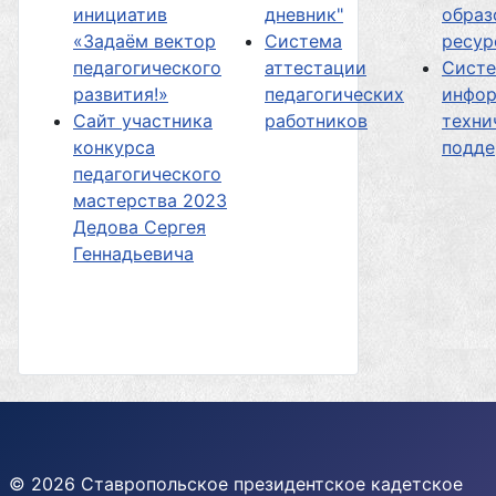
инициатив
дневник"
образ
«Задаём вектор
Система
ресур
педагогического
аттестации
Сист
развития!»
педагогических
инфор
Сайт участника
работников
техни
конкурса
подд
педагогического
мастерства 2023
Дедова Сергея
Геннадьевича
© 2026 Ставропольское президентское кадетское