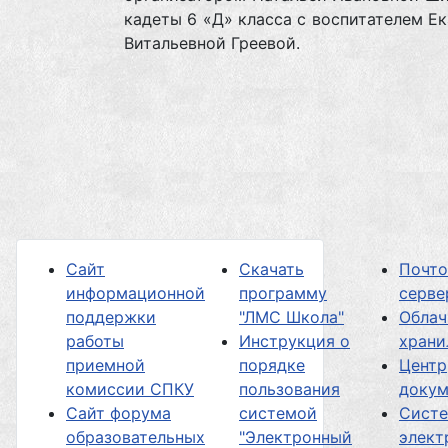
кадеты 6 «Д» класса с воспитателем Е
Витальевной Греевой.
Сайт
Скачать
Почт
информационной
программу
серве
поддержки
"ЛМС Школа"
Облач
работы
Инструкция о
хран
приемной
порядке
Центр
комиссии СПКУ
пользования
докум
Сайт форума
системой
Сист
образовательных
"Электронный
элект