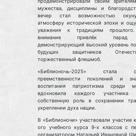
продемонстрировали своим зрителя
мужества, дисциплины и благородст
вечер стал возможностью окун
атмосферу исторической эпохи и ощу
уважения к традициям прошлого.
внимание привлёк парад 
демонстрирующий высокий уровень по
будущих защитников Отечес
торжественный флешмоб.
«Библионочь-2025» стала си
преемственности поколений и зн
воспитания патриотизма среди м
вдохновила каждого участника о
собственную роль в сохранении тр
укреплении духа нации.
В «Библионочи» участвовали участие 
ого учебного курса 9-х классов с пе
организатором Натальей Ивановной Ши