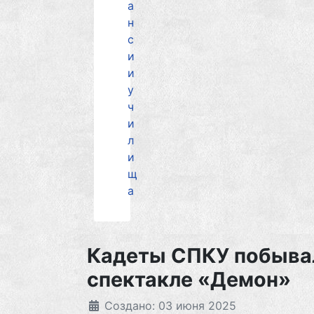
а
н
с
и
и
у
ч
и
л
и
щ
а
Кадеты СПКУ побыва
спектакле «Демон»
Создано: 03 июня 2025