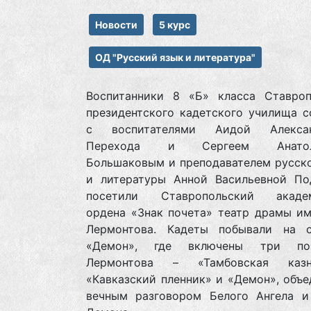
Новости
5 курс
ОД "Русский язык и литература"
Воспитанники 8 «Б» класса Ставроп
президентского кадетского училища с
с воспитателями Аидой Алексан
Перехода и Сергеем Анатоль
Большаковым и преподавателем русско
и литературы Анной Васильевной По
посетили Ставропольский академ
ордена «Знак почета» театр драмы им
Лермонтова. Кадеты побывали на с
«Демон», где включены три п
Лермонтова – «Тамбовская казна
«Кавказский пленник» и «Демон», объ
вечным разговором Белого Ангела и