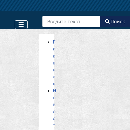
Поиск
Поиск
Type 2 or more characters for results.
Г
л
а
в
н
а
я
Н
о
в
о
с
т