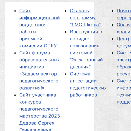
Сайт
Скачать
Почт
информационной
программу
серве
поддержки
"ЛМС Школа"
Облач
работы
Инструкция о
хран
приемной
порядке
Центр
комиссии СПКУ
пользования
докум
Сайт форума
системой
Сист
образовательных
"Электронный
элект
инициатив
дневник"
образ
«Задаём вектор
Система
ресур
педагогического
аттестации
Сист
развития!»
педагогических
инфор
Сайт участника
работников
техни
конкурса
подд
педагогического
мастерства 2023
Дедова Сергея
Геннадьевича