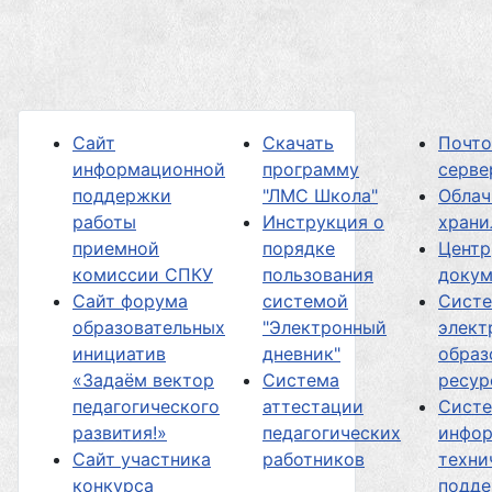
Сайт
Скачать
Почт
информационной
программу
серве
поддержки
"ЛМС Школа"
Облач
работы
Инструкция о
хран
приемной
порядке
Центр
комиссии СПКУ
пользования
докум
Сайт форума
системой
Сист
образовательных
"Электронный
элект
инициатив
дневник"
образ
«Задаём вектор
Система
ресур
педагогического
аттестации
Сист
развития!»
педагогических
инфор
Сайт участника
работников
техни
конкурса
подд