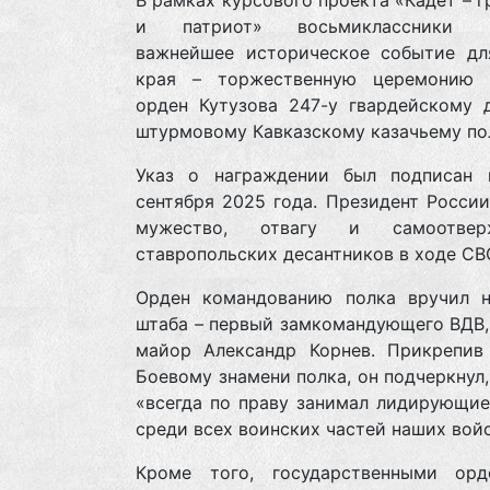
В рамках курсового проекта «Кадет – 
и патриот» восьмиклассники п
важнейшее историческое событие дл
края – торжественную церемонию 
орден Кутузова 247-у гвардейскому д
штурмовому Кавказскому казачьему по
Указ о награждении был подписан 
сентября 2025 года. Президент Росси
мужество, отвагу и самоотверж
ставропольских десантников в ходе СВ
Орден командованию полка вручил н
штаба – первый замкомандующего ВДВ,
майор Александр Корнев. Прикрепив
Боевому знамени полка, он подчеркнул,
«всегда по праву занимал лидирующие
среди всех воинских частей наших войс
Кроме того, государственными ор