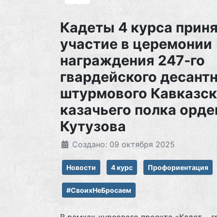
Кадеты 4 курса прин
участие в церемонии
награждения 247-го
гвардейского десант
штурмового Кавказск
казачьего полка орд
Кутузова
Создано: 09 октября 2025
Новости
4 курс
Профориентация
#СвоихНеБросаем