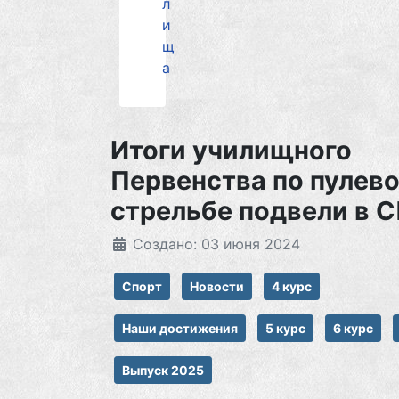
л
и
щ
а
Итоги училищного
Первенства по пулев
стрельбе подвели в 
Создано: 03 июня 2024
Спорт
Новости
4 курс
Наши достижения
5 курс
6 курс
Выпуск 2025