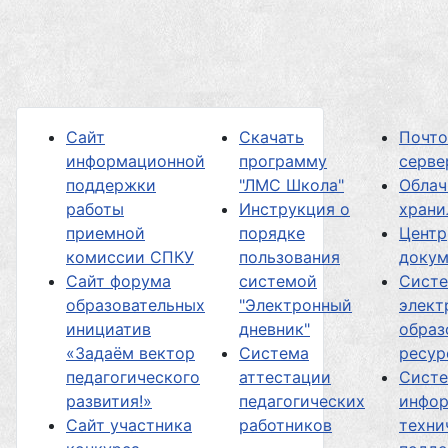
Сайт
Скачать
Почт
информационной
программу
серве
поддержки
"ЛМС Школа"
Облач
работы
Инструкция о
хран
приемной
порядке
Центр
комиссии СПКУ
пользования
докум
Сайт форума
системой
Сист
образовательных
"Электронный
элект
инициатив
дневник"
образ
«Задаём вектор
Система
ресур
педагогического
аттестации
Сист
развития!»
педагогических
инфор
Сайт участника
работников
техни