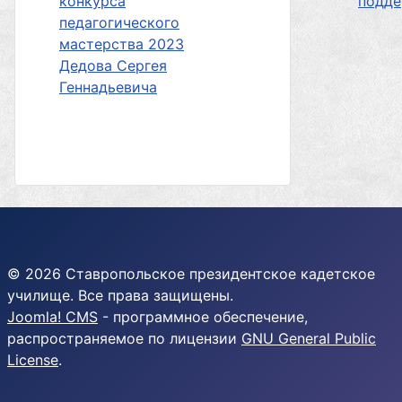
конкурса
подд
педагогического
мастерства 2023
Дедова Сергея
Геннадьевича
© 2026 Ставропольское президентское кадетское
училище. Все права защищены.
Joomla! CMS
- программное обеспечение,
распространяемое по лицензии
GNU General Public
License
.