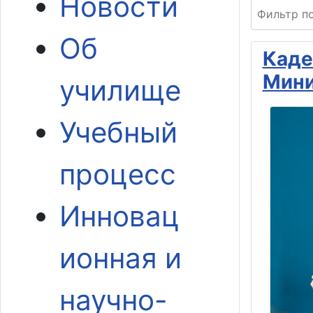
Новости
Фильтр по 
Об
Каде
Мини
училище
Учебный
процесс
Инновац
ионная и
научно-