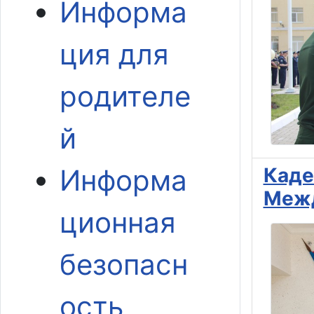
Информа
ция для
родителе
й
Информа
Каде
Межд
ционная
безопасн
ость