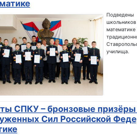
матике
Подведены
школьнико
математи
традицион
Ставропол
училища.
ты СПКУ – бронзовые призёры
уженных Сил Российской Феде
тике