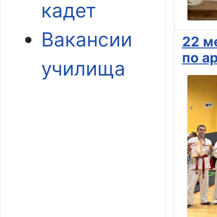
кадет
Вакансии
22 м
по а
училища