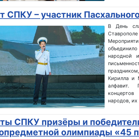
т СПКУ – участник Пасхального
В День сл
Ставропол
Мероприяти
объединило
народной и
письменн
праздником
Кирилла и 
алфавит. П
концертов
народов, их
ты СПКУ призёры и победител
опредметной олимпиады «45 п