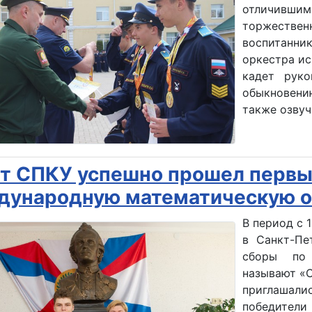
отличившим
торжестве
воспитанни
оркестра ис
кадет руко
обыкновени
также озвуч
т СПКУ успешно прошел первый
ународную математическую о
В период с 1
в Санкт-Пе
сборы по 
называют «
приглашал
победители