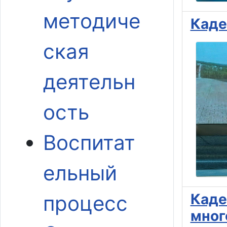
методиче
Каде
ская
деятельн
ость
Воспитат
ельный
Каде
процесс
мног