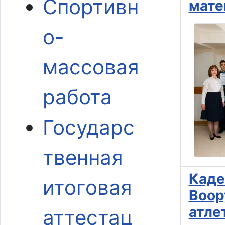
Спортивн
мате
о-
массовая
работа
Государс
твенная
Каде
итоговая
Воор
атле
аттестац