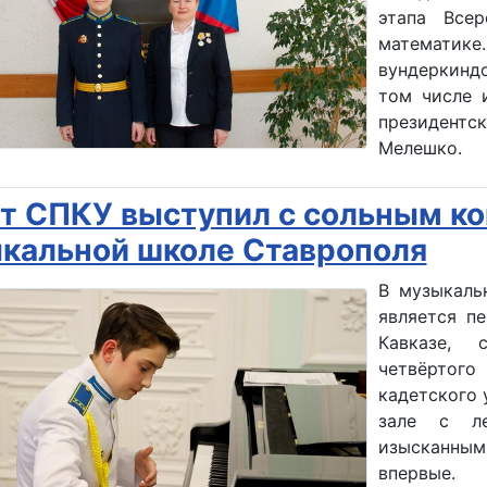
этапа Все
математи
вундеркинд
том числе 
президент
Мелешко.
т СПКУ выступил с сольным ко
кальной школе Ставрополя
В музыкаль
является п
Кавказе, 
четвёртого
кадетского
зале с л
изысканны
впервые.