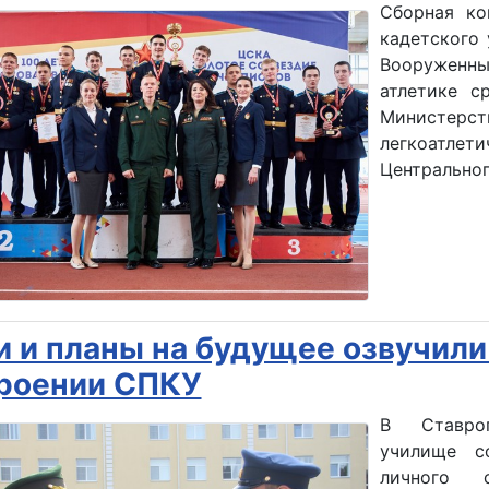
Сборная ко
кадетского
Вооруженны
атлетике с
Министер
легкоатл
Центральног
и и планы на будущее озвучил
роении СПКУ
В Ставроп
училище с
личного 