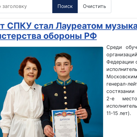
заголовку
Поиск
Очистить
т СПКУ стал Лауреатом музыка
стерства обороны РФ
Среди обуч
организац
Федерации 
исполнител
Московски
генерал-лей
состязании
2-е мест
исполнитель
11-15 лет).