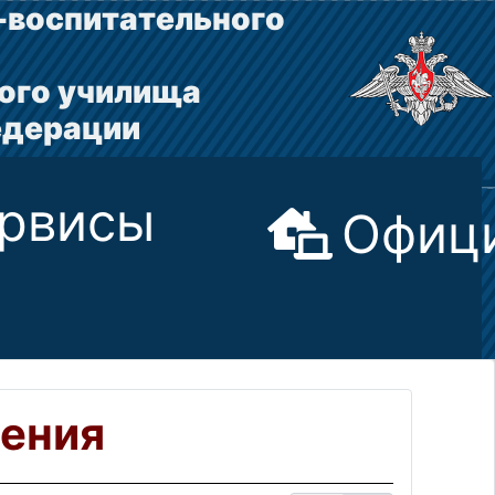
-воспитательного
ого училища
едерации
рвисы
Офици
ения