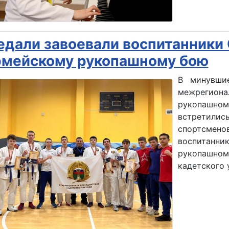
едали завоевали воспитанники
рмейскому рукопашному бою
В минувши
межрегио
рукопашно
встретилис
спортсмено
воспитанн
рукопашном
кадетского 