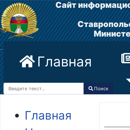
Сайт информацио
Ставрополь
Министе
Главная
Поиск
Поиск
Type 2 or more characters for results.
Главная