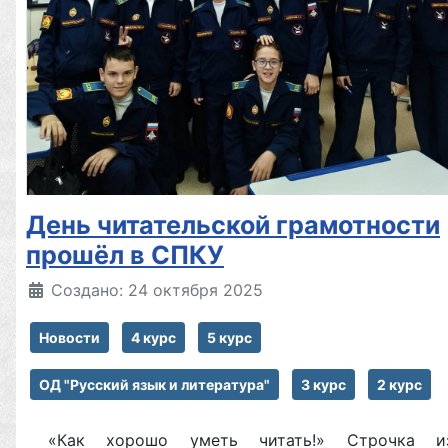
День читательской грамотности
прошёл в СПКУ
Создано: 24 октября 2025
Новости
4 курс
5 курс
ОД "Русский язык и литература"
3 курс
2 курс
«Как хорошо уметь читать!» Строчка и