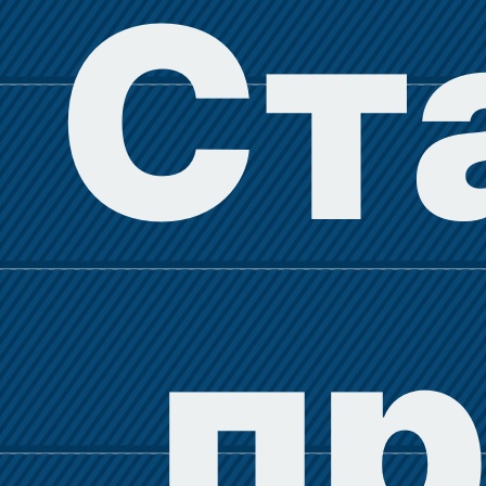
Ст
пр