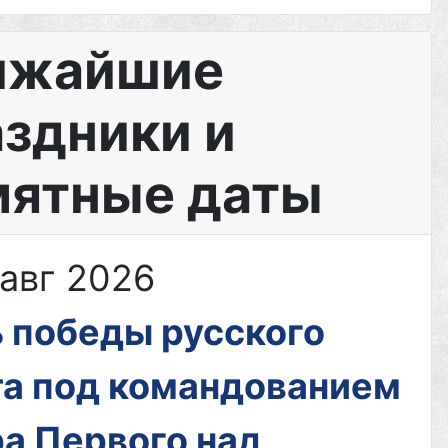
кте
ижайшие
ий
аздники и
дали
мятные даты
классники
 авг 2026
 победы русского
е
а под командованием
а Первого над