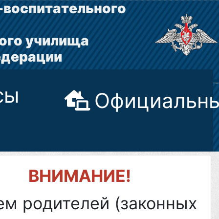
-воспитательного
ого училища
едерации
сы
Официальны
ВНИМАНИЕ!
ем родителей (законных