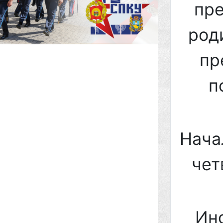
пре
род
пр
п
Нача
чет
Ин