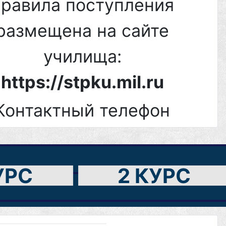
правила поступления
размещена на сайте
училища:
https://stpku.mil.ru
Контактный телефон
мной комиссии училища:
8 (8652) 258-006
УРС
2 КУРС