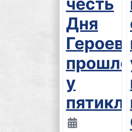
честь
Дня
Героев
прошло
у
пятикл