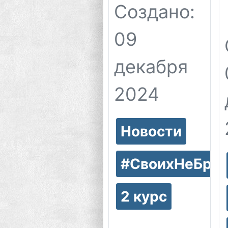
Создано:
09
декабря
2024
Новости
#СвоихНеБро
2 курс