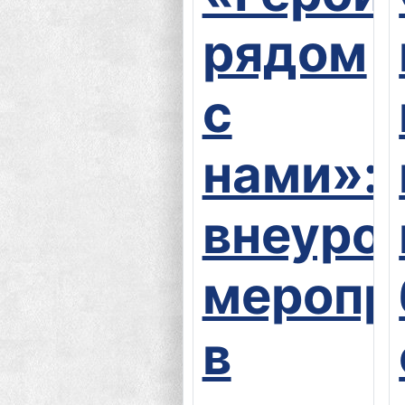
рядом
с
нами»:
внеуро
меропр
в