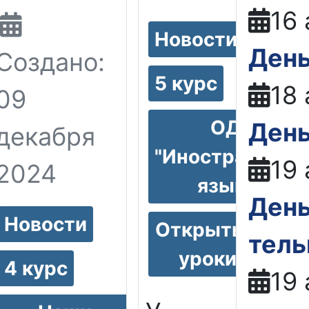
16 
Новости
День
Создано:
5 курс
18 
09
ОД
День
декабря
"Иностранный
19 
2024
язык"
День
саем
Новости
Открытые
тел
уроки
4 курс
19 