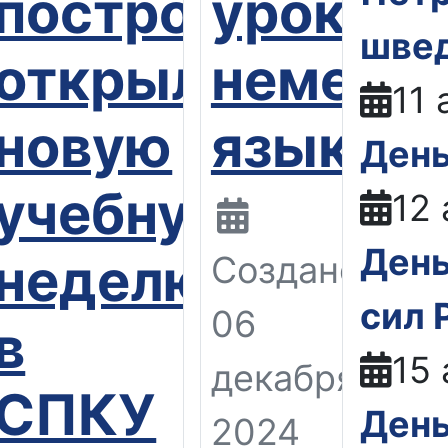
построение
уроке
швед
открыло
немецко
11 
новую
языка
День
учебную
12 
День
неделю
Создано:
сил 
06
ассников
в
15 
декабря
СПКУ
День
2024