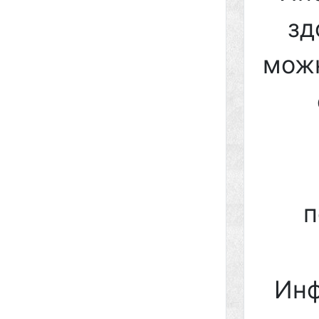
зд
можн
п
Инф