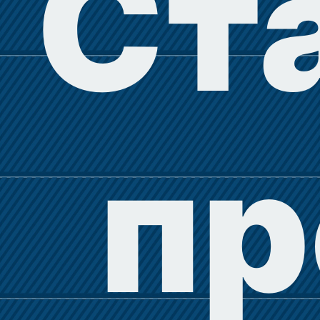
Ст
пр