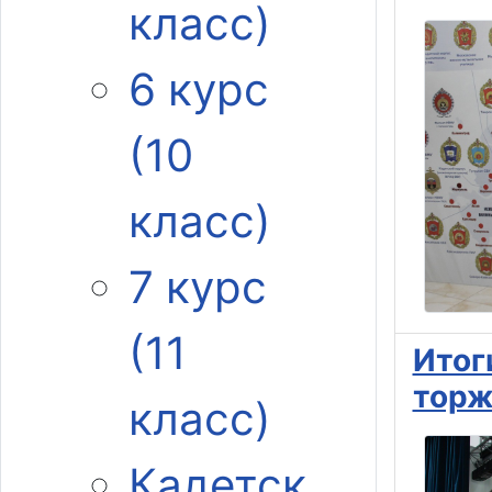
класс)
6 курс
(10
класс)
7 курс
(11
Итог
торж
класс)
Кадетск