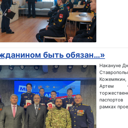
жданином быть обязан…»
Накануне Дн
Ставропол
Кожемякин
Артем О
торжестве
паспортов
рамках прое