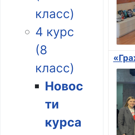
класс)
4 курс
(8
«Гра
класс)
Новос
ти
курса