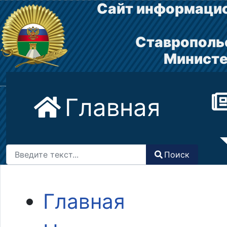
Сайт информацио
Ставрополь
Министе
Главная
Поиск
Поиск
Type 2 or more characters for results.
Главная