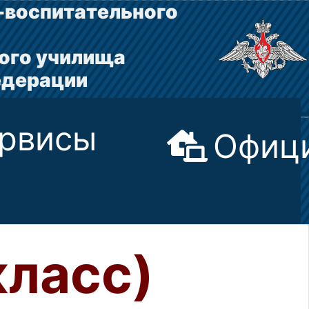
-воспитательного
ого училища
едерации
рвисы
Офици
класс)