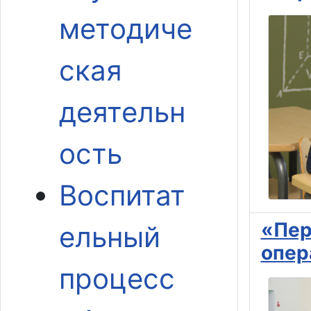
методиче
ская
деятельн
ость
Воспитат
«Пер
ельный
опер
процесс