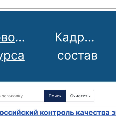
вости
Кадровый
урса
состав
заголовку
Поиск
Очистить
оссийский контроль качества 