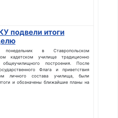
У подвели итоги
делю
й понедельник в Ставропольском
ском кадетском училище традиционно
 общеучилищного построения. После
осударственного Флага и приветствия
вом личного состава училища, были
итоги и обозначены ближайшие планы на