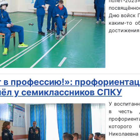
полёт-20
посвящённо
Дню войск П
каким-то о
достижения 
 в профессию!»: профориентац
ёл у семиклассников СПКУ
У воспитан
в честь 
профориент
которого 
Николаевна