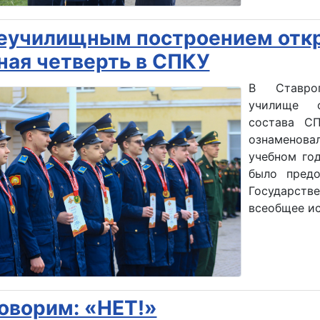
училищным построением откр
ная четверть в СПКУ
В Ставроп
училище о
состава СП
ознаменова
учебном го
было предо
Государств
всеобщее ис
оворим: «НЕТ!»