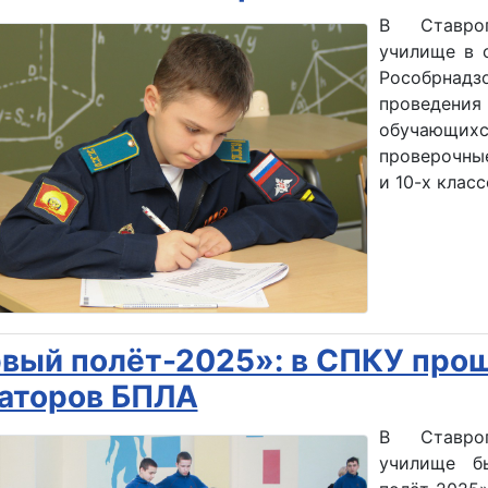
В Ставроп
училище в 
Рособрнадзо
проведени
обучающи
проверочны
и 10-х класс
вый полёт-2025»: в СПКУ про
аторов БПЛА
В Ставроп
училище б