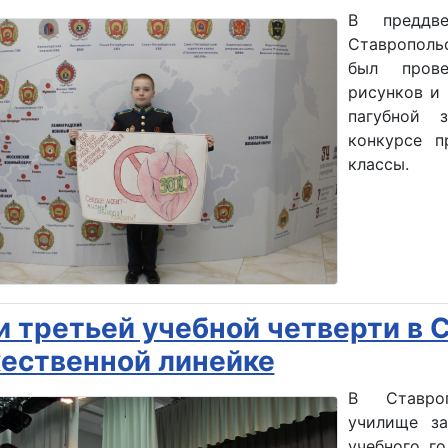
В преддв
Ставрополь
был прове
рисунков и
пагубной 
конкурсе п
классы.
и третьей учебной четверти в 
ественной линейке
В Ставроп
училище за
учебного г