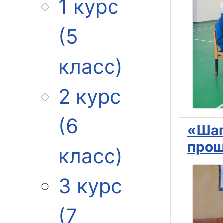
1 курс
(5
класс)
2 курс
(6
«Шаг
прош
класс)
3 курс
(7