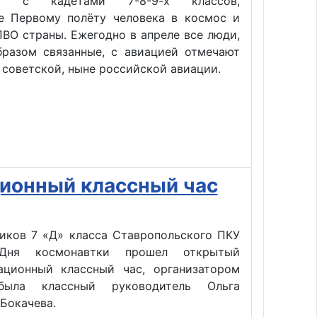
25» с кадетами 7-8-9-х классов,
е Первому полёту человека в космос и
ВО страны. Ежегодно в апреле все люди,
бразом связанные, с авиацией отмечают
советской, ныне российской авиации.
ионный классный час
ников 7 «Д» класса Ставропольского ПКУ
Дня космонавтки прошел открытый
ационный классный час, организатором
была классный руководитель Ольга
 Бокачева.