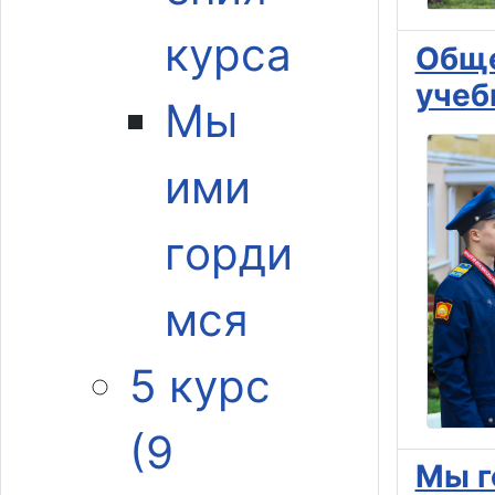
курса
Обще
учеб
Мы
ими
горди
мся
5 курс
(9
Мы г