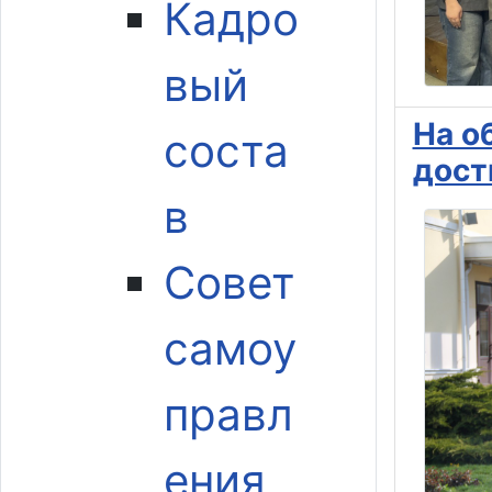
Кадро
вый
На о
соста
дост
в
Совет
самоу
правл
ения