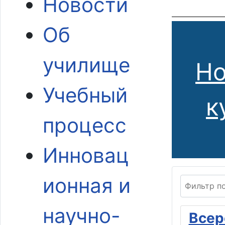
Новости
Об
училище
Но
Учебный
к
процесс
Инновац
ионная и
Фильтр по 
научно-
Всер