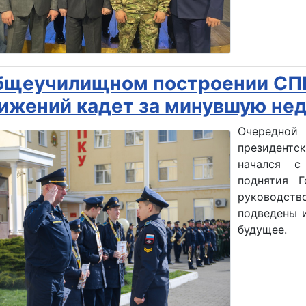
бщеучилищном построении СПК
ижений кадет за минувшую не
Очередно
президент
начался с
поднятия Г
руководст
подведены 
будущее.