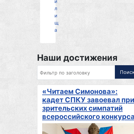
и
л
и
щ
а
Наши достижения
Фильтр по заголовку
Поис
«Читаем Симонова»:
кадет СПКУ завоевал при
зрительских симпатий
всероссийского конкурс