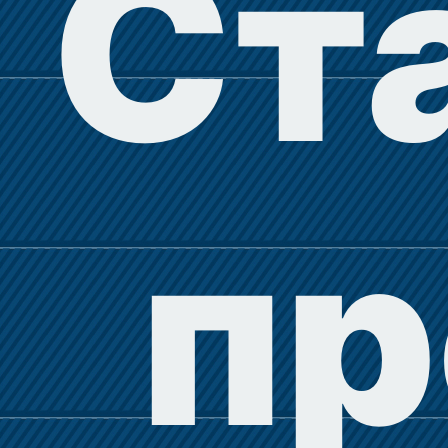
Ст
пр