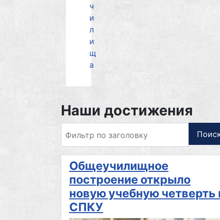
ч
и
л
и
щ
а
Наши достижения
Фильтр по заголовку
Поис
Общеучилищное
построение открыло
новую учебную четверть 
СПКУ